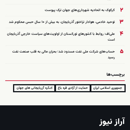
۲
کرکوک به اتحادیه شهرداری‌های جهان ترک پیوست
۳
توحید خادمی، هوادار تراختور آذربایجان، به بیش از ۱۰ سال حبس محکوم شد
۴
علی‌اف: روابط با کشورهای تورکستان از اولویت‌های سیاست خارجی آذربایجان
است
۵
حساب‌های شرکت ملی نفت مسدود شد؛ بحران مالی به قلب صنعت نفت
رسید
برچسب‌ها
جمهوری اسلامی ایران
حمایت از آزادی قره باغ
کنگره آزربایجانی های جهان
آراز نیوز