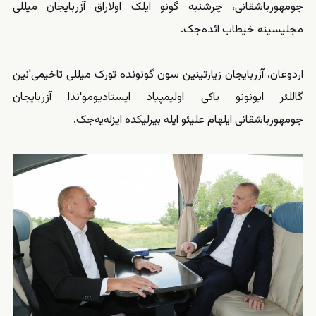
جومهورباشقانی، چرشنبه گونو ایلک اولاراق آزربایجان میللی
مجلیسینه خیطاب ائده‌جک.
اردوغان، آزربایجان زیارتینین سون گونونده تورک میللی تاخیمی'نین
گاللئر ایونونو باکی اولیمپیاد ایستادیومو'ندا آزربایجان
جومهورباشقانی ایلهام علیئو ایله بیرلیکده ایزله‌یه‌جک.