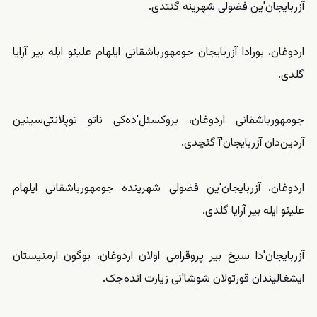
آزربایجان'ین فضولی شهرینه گئتدی.
اردوغان، بورادا آزربایجان جومهورباشقانی ایلهام علیئو ایله بیر آرایا
گلدی.
جومهورباشقانی اردوغان، بروکسئل'ده‌کی ناتو توپلانتی‌سینین
آردین‌دان آزربایجان'آ گئچدی.
اردوغان، آزربایجان'ین فضولی شهرینده جومهورباشقانی ایلهام
علیئو ایله بیر آرایا گلدی.
آزربایجان'دا سیخ بیر پروقرامی اولان اردوغان، بوگون ارمنیستان
ایشغالیندان قورتولان شوشا'نی زیارت ائده‌جک.