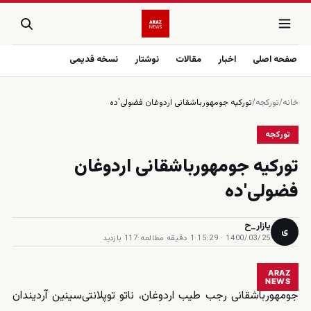
صفحه اصلی
اخبار
مقالات
نوشتار
نسخه قدیمی
خانه
/
تورکجه
/
تورکیه جومهورباشقانی اردوغان فضولی‌'ده
تورکجه
تورکیه جومهورباشقانی اردوغان
فضولی‌'ده
یازار_ح
ی
1400/03/25 · 15:29
·
1 دقیقه مطالعه
·
117 بازدید
ARAZ
NEWS
جومهورباشقانی رجب طیب اردوغان، ناتو توپلانتی‌سینین آردیندان