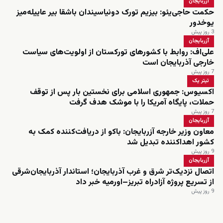
آزربایجان
حکمت حاجی‌یئو: بیزیم تورک دونیاسیندان باشقا بیر عاییله‌میز
یوخدور
3 روز پیش
آزربایجان
علی‌اف: روابط با کشورهای تورکستان از اولویت‌های سیاست
خارجی آذربایجان است
7 روز پیش
تیتر یک
اکسیوس: جمهوری اسلامی برای نخستین بار پس از توقف
حملات، پایگاه آمریکا را با موشک هدف گرفت
7 روز پیش
آزربایجان
معاون وزیر خارجه آزربایجان: باکو از دریافت‌کننده کمک به
کشور اهداکننده تبدیل شد
9 روز پیش
آزربایجان
اتصال نزدیک‌تر شرق و غرب آذربایجان؛ استاندار آذربایجان‌شرقی
از تسریع پروژه آزادراه تبریز–اورمیه خبر داد
9 روز پیش