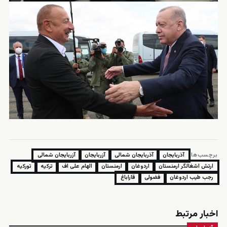
برچسب‌ها:
آذربایجان
آذربایجان شمالی
آزربایجان
آزربایجان شمالی
ارتش اشغالگر ارمنستان
اردوغان
ارمنستان
الهام علی اف
ترکیه
تورکیه
رجب طيب اردوغان
فضولی
قاراباغ
اخبار مرتبط