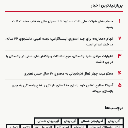
زنده
پربازدیدترین اخبار
۱
حساب‌های شرکت ملی نفت مسدود شد؛ بحران مالی به قلب صنعت نفت
رسید
۲
اتهام «محاربه» برای چند استوری اینستاگرامی؛ نجمه امینی، دانشجوی ۲۳ ساله،
در خطر اعدام است
۳
اظهارات مرندی علیه پاکستان، موج انتقادات و واکنش‌های منفی در پاکستان را
در پی داشت
۴
محکومیت چهار فعال آذربایجانی به مجموع ۴۰ سال حبس تعزیری
۵
آمریکا صنایع دفاعی خود را برای جنگ‌های طولانی و قطع وابستگی به چین
بازسازی می‌کند
برچسب‌ها
آذربایجان
آذربایجان شمالی
آزربایجان
آزربایجان شمالی
ارتش اشغالگر ارمنستان
اردوغان
ارمنستان
الهام علی اف
ترکیه
تورکیه