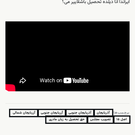
ایراندا آنا دیلده تحصیل باشلاییر می؟
برچسب‌ها:
آذربایجان
آذربایجان جنوبی
آزربایجان جنوبی
آزربایجان شمالی
اصل ۱۵
تصویب مجلس
حق تحصیل به زبان مادری