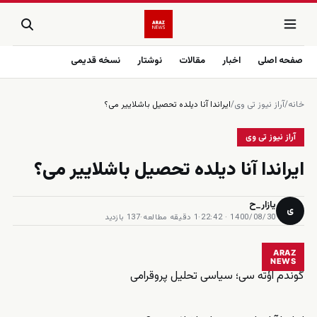
صفحه اصلی
اخبار
مقالات
نوشتار
نسخه قدیمی
خانه
/
آراز نیوز تی وی
/
ایراندا آنا دیلده تحصیل باشلاییر می؟
آراز نیوز تی وی
ایراندا آنا دیلده تحصیل باشلاییر می؟
یازار_ح
ی
1400/08/30 · 22:42
·
1 دقیقه مطالعه
·
137 بازدید
ARAZ
NEWS
گوندم اؤته سی؛ سیاسی تحلیل پروقرامی