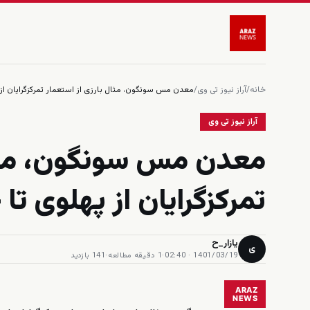
خانه
/
آراز نیوز تی وی
/
معدن مس سونگون، مثال بارزی از استعمار تمرکزگرایان از
آراز نیوز تی وی
معدن مس سونگون، مثال
تمرکزگرایان از پهلوی ت
یازار_ح
ی
1401/03/19 · 02:40
·
1 دقیقه مطالعه
·
141 بازدید
ARAZ
NEWS