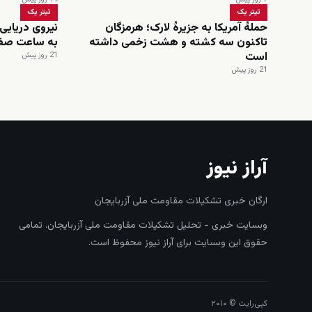
تیتر یک
تیتر یک
حملۀ آمریکا به جزیرۀ لارک؛ هرمزگان
نیروی دریایی 
تاکنون سه کشته و هشت زخمی داشته
به ساعت صفر
است
21 روز پیش
21 روز پیش
آراز نیوز
ارگان خبری تشکیلات مقاومت ملی آزربایجان
وبسایت خبری - تحلیل تشکیلات مقاومت ملی آزربایجان. تمامی
حقوق این وبسایت برای آراز نیوز محفوظ است.
کپی‌رایت © ۲۰۱۰