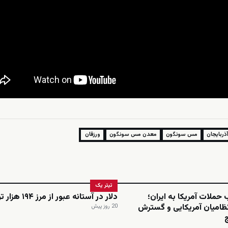
ربایجان
مس سونگون
معدن مس سونگون
ورزقان
تیتر یک
لات آمریکا به ایران؛
دلار در آستانه عبور از مرز ۱۹۴ هزار تومان
امیان آمریکایی و گسترش
20 روز پیش