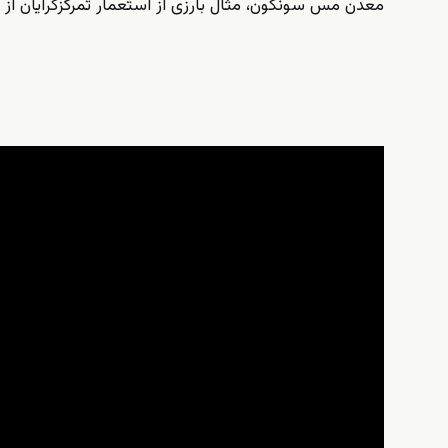
معدن مس سونگون، مثال بارزی از استعمار تمرکزگرایان از