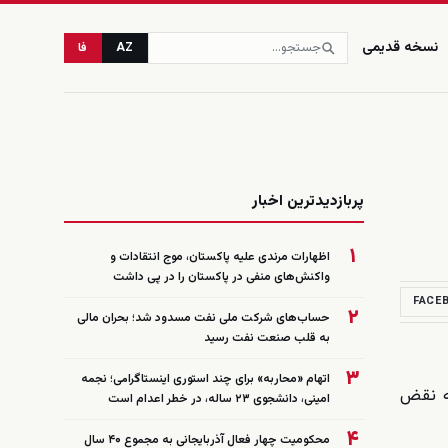
نسخه قدیمی
AZ
فا
زنده
پربازدیدترین اخبار
۱
اظهارات مرندی علیه پاکستان، موج انتقادات و
واکنش‌های منفی در پاکستان را در پی داشت
FACE
۲
حساب‌های شرکت ملی نفت مسدود شد؛ بحران مالی
به قلب صنعت نفت رسید
۳
اتهام «محاربه» برای چند استوری اینستاگرامی؛ نجمه
به نقض
امینی، دانشجوی ۲۳ ساله، در خطر اعدام است
۴
محکومیت چهار فعال آذربایجانی به مجموع ۴۰ سال