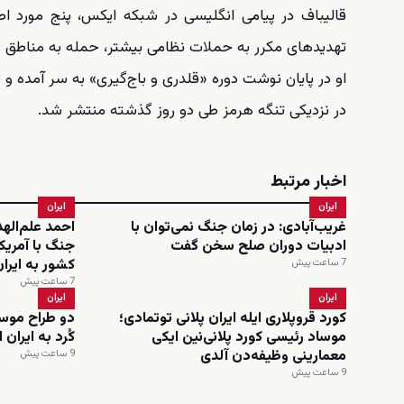
قالیباف در پیامی انگلیسی در شبکه ایکس، پنج مورد اص
تهدیدهای مکرر به حملات نظامی بیشتر، حمله به مناطق جنوب
او در پایان نوشت دوره «قلدری و باج‌گیری» به سر آمده
در نزدیکی تنگه هرمز طی دو روز گذشته منتشر شد.
اخبار مرتبط
ایران
ایران
غریب‌آبادی: در زمان جنگ نمی‌توان با
احمد علم‌اله
ادبیات دوران صلح سخن گفت
جنگ با آمریکا
کشور به ایرا
7 ساعت پیش
7 ساعت پیش
ایران
ایران
کورد قروپلاری ایله ایران پلانی توتمادی؛
دو طراح موسا
موساد رئیسی کورد پلانی‌نین ایکی
کُرد به ایران
معمارینی وظیفه‌دن آلدی
9 ساعت پیش
9 ساعت پیش