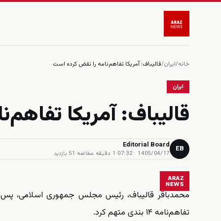
خانه
/
ایران
/
قالیباف: آمریکا تفاهم‌نامه را نقض کرده است
ایران
قالیباف: آمریکا تفاهم‌
Editorial Board
EB
1405/04/17 · 07:32
·
1 دقیقه مطالعه
·
51 بازدید
ARAZ
NEWS
محمدباقر قالیباف، رئیس مجلس جمهوری اسلامی، پس از 
تفاهم‌نامه ۱۴ بندی متهم کرد.