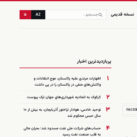
نسخه قدیمی
AZ
فا
زنده
پربازدیدترین اخبار
۱
اظهارات مرندی علیه پاکستان، موج انتقادات و
واکنش‌های منفی در پاکستان را در پی داشت
۲
کرکوک به اتحادیه شهرداری‌های جهان ترک پیوست
۳
توحید خادمی، هوادار تراختور آذربایجان، به بیش از ۱۰
FACE
سال حبس محکوم شد
۴
حساب‌های شرکت ملی نفت مسدود شد؛ بحران مالی
به قلب صنعت نفت رسید