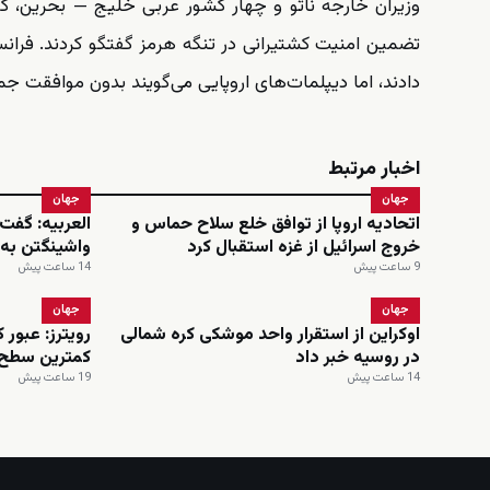
وزیران خارجه ناتو و چهار کشور عربی خلیج — بحرین، کوی
دادند، اما دیپلمات‌های اروپایی می‌گویند بدون موافقت جم
اخبار مرتبط
جهان
جهان
اتحادیه اروپا از توافق خلع سلاح حماس و
العربیه: گفت
خروج اسرائیل از غزه استقبال کرد
واشینگتن به 
9 ساعت پیش
14 ساعت پیش
جهان
جهان
اوکراین از استقرار واحد موشکی کره شمالی
رویترز: عبور 
در روسیه خبر داد
کمترین سطح 
14 ساعت پیش
19 ساعت پیش