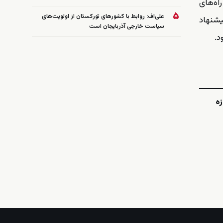
اه‌های
۵
علی‌اف: روابط با کشورهای تورکستان از اولویت‌های
ا مأموریت دریایی چندملیتی متشکل از حدود ۱۲ کشور پیشنهاد
سیاست خارجی آذربایجان است
د.
زه