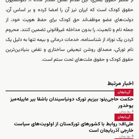
از منظر حقوق بشری، این اقدام نقض آشکار ماده ۸ کنوانسیون
حقوق کودک است که ایران نیز آن را امضا کرده و بر اساس آن،
دولت‌های عضو موظف‌اند حق کودک برای حفظ هویت خود، از
جمله نام و تابعیت، را بدون مداخله غیرقانونی تضمین کنند. محروم
کردن یک نوزاد از شناسنامه، خدمات درمانی و بیمه تنها به دلیل یک
نام تورکی، مصداق روشن تبعیض ساختاری و نقض بنیادین‌ترین
حقوق کودک و حقوق ملت‌های تحت ستم است.
اخبار مرتبط
آزربایجان
حکمت حاجی‌یئو: بیزیم تورک دونیاسیندان باشقا بیر عاییله‌میز
یوخدور
4 روز پیش
آزربایجان
علی‌اف: روابط با کشورهای تورکستان از اولویت‌های سیاست
خارجی آذربایجان است
8 روز پیش