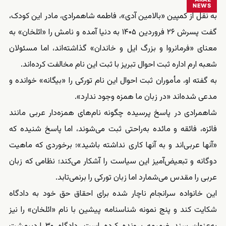
NEWS
به نقل از کمپین «بالامین آدی»، فاطمه شاهمرادی، مادر این کودک،
گفت پسرش ۲۶ فروردین ۱۴۰۵ به دنیا آمده و نامش را «ائلخان» به
معنای «فرمانروا و بزرگ ایل و خاندان» گذاشته‌اند، اما مسئولان
شعبه ارم اداره ثبت احوال تبریز با ثبت این نام مخالفت کرده‌اند.
به گفته او، مأموران ثبت احوال این نام تورکی را «بیگانه» خوانده و
مدعی شده‌اند «در زبان ما همزه وجود ندارد».
شاهمرادی در پاسخ پرسیده چگونه نام‌های همزه‌دار عربی مانند
فائزه، فائقه و مائده به‌راحتی ثبت می‌شوند، اما پاسخ شنیده که
«آنها عربی‌اند و به آنها کاری نداشته باشید»؛ برخوردی که ماهیت
دوگانه و تبعیض‌آمیز این سیاست را آشکار می‌کند؛ نظامی که زبان
عربی را مقدس می‌شمارد اما زبان تورکی را برنمی‌تابد.
این خانواده سرانجام ناچار شده برای احقاق حق خود به دادگاه
شکایت کند و پنج نمونه شناسنامه پیشین با نام «ائلخان» را نیز