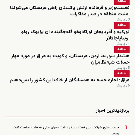
منطقه
نخست‌وزیر و فرمانده ارتش پاکستان راهی عربستان می‌شوند؛
امنیت منطقه در صدر مذاکرات
3 روز پیش
منطقه
تورکیه و آذربایجان اورتادوغو گله‌جگینده ان بؤیوک رولو
اوینایاجاقلار
4 روز پیش
منطقه
هشدار سوریه، اردن، عربستان، و کویت به عراق در مورد مهار
حملات شبه‌نظامیان
5 روز پیش
منطقه
عراق؛ اجازه حمله به همسایگان از خاک این کشور را نمی‌دهیم
6 روز پیش
زنده
پربازدیدترین اخبار
۱
حساب‌های شرکت ملی نفت مسدود شد؛ بحران مالی به قلب صنعت نفت
رسید