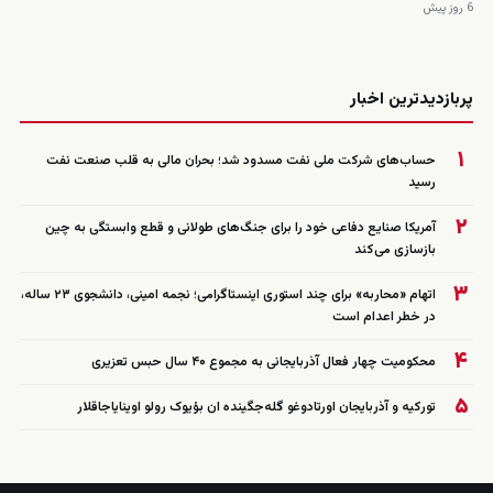
6 روز پیش
زنده
پربازدیدترین اخبار
۱
حساب‌های شرکت ملی نفت مسدود شد؛ بحران مالی به قلب صنعت نفت
رسید
۲
آمریکا صنایع دفاعی خود را برای جنگ‌های طولانی و قطع وابستگی به چین
بازسازی می‌کند
۳
اتهام «محاربه» برای چند استوری اینستاگرامی؛ نجمه امینی، دانشجوی ۲۳ ساله،
در خطر اعدام است
۴
محکومیت چهار فعال آذربایجانی به مجموع ۴۰ سال حبس تعزیری
۵
تورکیه و آذربایجان اورتادوغو گله‌جگینده ان بؤیوک رولو اوینایاجاقلار