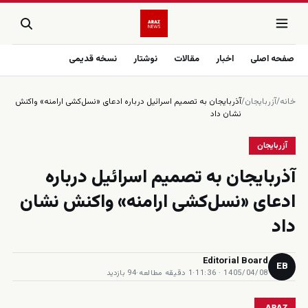
صفحه اصلی
اخبار
مقالات
نوشتار
نسخه قدیمی
خانه
/
آزربایجان
/
آذربایجان به تصمیم اسرائیل درباره ادعای «نسل‌کشی ارامنه» واکنش
نشان داد
آزربایجان
آذربایجان به تصمیم اسرائیل درباره
ادعای «نسل‌کشی ارامنه» واکنش نشان
داد
Editorial Board
EB
1405/04/08 · 11:36
·
1 دقیقه مطالعه
·
94 بازدید
ARAZ