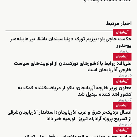
منطقه حمایت خواهد کرد.
اخبار مرتبط
آزربایجان
حکمت حاجی‌یئو: بیزیم تورک دونیاسیندان باشقا بیر عاییله‌میز
یوخدور
۱ روز پیش
آزربایجان
علی‌اف: روابط با کشورهای تورکستان از اولویت‌های سیاست
خارجی آذربایجان است
6 روز پیش
آزربایجان
معاون وزیر خارجه آزربایجان: باکو از دریافت‌کننده کمک به
کشور اهداکننده تبدیل شد
7 روز پیش
آزربایجان
اتصال نزدیک‌تر شرق و غرب آذربایجان؛ استاندار آذربایجان‌شرقی
از تسریع پروژه آزادراه تبریز–اورمیه خبر داد
7 روز پیش
آزربایجان