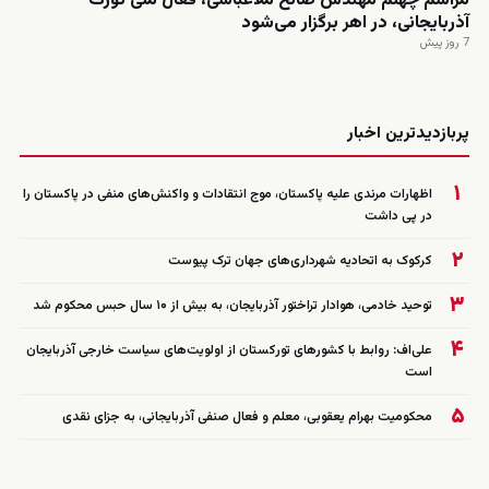
مراسم چهلم مهندس صالح ملاعباسی، فعال ملی تورک
آذربایجانی، در اهر برگزار می‌شود
7 روز پیش
زنده
پربازدیدترین اخبار
۱
اظهارات مرندی علیه پاکستان، موج انتقادات و واکنش‌های منفی در پاکستان را
در پی داشت
۲
کرکوک به اتحادیه شهرداری‌های جهان ترک پیوست
۳
توحید خادمی، هوادار تراختور آذربایجان، به بیش از ۱۰ سال حبس محکوم شد
۴
علی‌اف: روابط با کشورهای تورکستان از اولویت‌های سیاست خارجی آذربایجان
است
۵
محکومیت بهرام یعقوبی، معلم و فعال صنفی آذربایجانی، به جزای نقدی