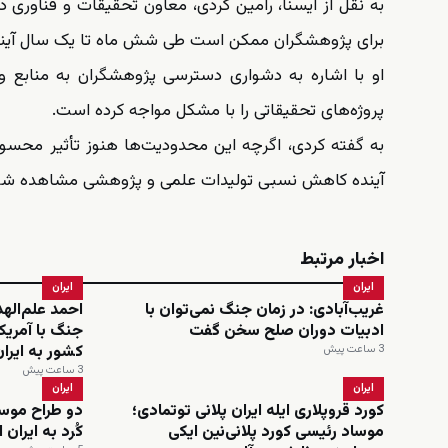
به نقل از ایسنا، رامین کردی، معاون تحقیقات و فناوری 
برای پژوهشگران ممکن است طی شش ماه تا یک سال آیند
او با اشاره به دشواری دسترسی پژوهشگران به منابع و 
پروژه‌های تحقیقاتی را با مشکل مواجه کرده است.
به گفته کردی، اگرچه این محدودیت‌ها هنوز تأثیر محسوسی 
آینده کاهش نسبی تولیدات علمی و پژوهشی مشاهده شو
اخبار مرتبط
ایران
ایران
غریب‌آبادی: در زمان جنگ نمی‌توان با
احمد علم‌اله
ادبیات دوران صلح سخن گفت
جنگ با آمریکا
کشور به ایرا
3 ساعت پیش
3 ساعت پیش
ایران
ایران
کورد قروپلاری ایله ایران پلانی توتمادی؛
دو طراح موسا
موساد رئیسی کورد پلانی‌نین ایکی
کُرد به ایران