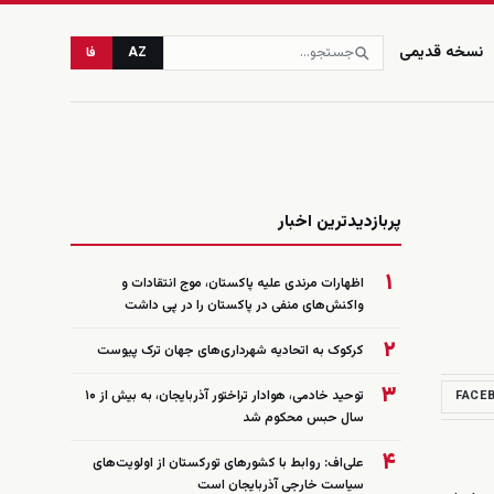
نسخه قدیمی
AZ
فا
زنده
پربازدیدترین اخبار
۱
اظهارات مرندی علیه پاکستان، موج انتقادات و
واکنش‌های منفی در پاکستان را در پی داشت
۲
کرکوک به اتحادیه شهرداری‌های جهان ترک پیوست
۳
توحید خادمی، هوادار تراختور آذربایجان، به بیش از ۱۰
FACE
سال حبس محکوم شد
۴
علی‌اف: روابط با کشورهای تورکستان از اولویت‌های
سیاست خارجی آذربایجان است