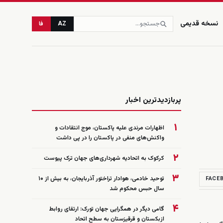
نسخه قدیمی
AZ
فا
زنده
پربازدیدترین اخبار
۱
اظهارات مرندی علیه پاکستان، موج انتقادات و
واکنش‌های منفی در پاکستان را در پی داشت
۲
کرکوک به اتحادیه شهرداری‌های جهان ترک پیوست
۳
توحید خادمی، هوادار تراختور آذربایجان، به بیش از ۱۰
FACE
سال حبس محکوم شد
۴
گامی دیگر در همگرایی جهان تورک: ارتقای روابط
ازبکستان و قرقیزستان به سطح اتحاد