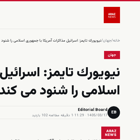
خانه
/
جهان
/
نيويورك تايمز: اسرائيل مذاكرات آمريكا با جمهورى اسلامى را شنود 
جهان
نيويورك تايمز: اسرائيل
اسلامى را شنود مى كند
Editorial Board
EB
1405/03/17 · 11:29
·
1 دقیقه مطالعه
·
102 بازدید
ARAZ
NEWS