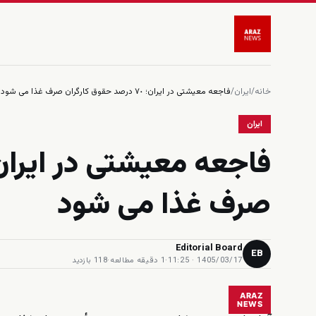
خانه
/
ایران
/
فاجعه معيشتى در ايران؛ ٧٠ درصد حقوق كارگران صرف غذا مى شود
ایران
صرف غذا مى شود
Editorial Board
EB
1405/03/17 · 11:25
·
1 دقیقه مطالعه
·
118 بازدید
ARAZ
NEWS