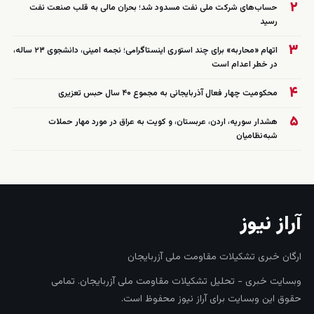
۲
حساب‌های شرکت ملی نفت مسدود شد؛ بحران مالی به قلب صنعت نفت
رسید
۳
اتهام «محاربه» برای چند استوری اینستاگرامی؛ نجمه امینی، دانشجوی ۲۳ ساله،
در خطر اعدام است
۴
محکومیت چهار فعال آذربایجانی به مجموع ۴۰ سال حبس تعزیری
۵
هشدار سوریه، اردن، عربستان، و کویت به عراق در مورد مهار حملات
شبه‌نظامیان
آراز نیوز
ارگان خبری تشکیلات مقاومت ملی آزربایجان
وبسایت خبری - تحلیل تشکیلات مقاومت ملی آزربایجان. تمامی
حقوق این وبسایت برای آراز نیوز محفوظ است.