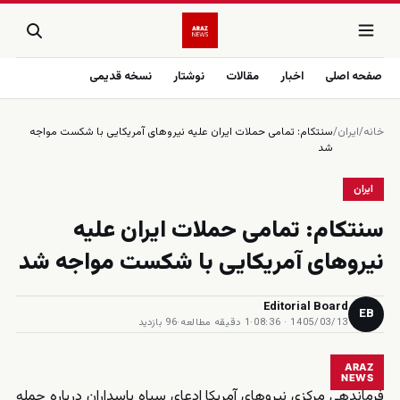
صفحه اصلی
اخبار
مقالات
نوشتار
نسخه قدیمی
خانه
/
ایران
/
سنتكام: تمامى حملات ايران عليه نيروهاى آمريكايى با شكست مواجه
شد
ایران
سنتكام: تمامى حملات ايران عليه
نيروهاى آمريكايى با شكست مواجه شد
Editorial Board
EB
1405/03/13 · 08:36
·
1 دقیقه مطالعه
·
96 بازدید
ARAZ
NEWS
فرماندهی مرکزی نیروهای آمریکا ادعای سپاه پاسداران درباره حمله