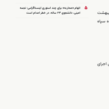
۵
اتهام «محاربه» برای چند استوری اینستاگرامی؛ نجمه
، ارگان رسمی قوه قضائیه ایران، رامین زله و کریم معروف‌پور صبح پنج‌شنبه ۳۱ اردیبهشت
امینی، دانشجوی ۲۳ ساله، در خطر اعدام است
ه سپاه
افزایش اجرای