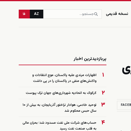
نسخه قدیمی
AZ
فا
زنده
پربازدیدترین اخبار
ی
۱
اظهارات مرندی علیه پاکستان، موج انتقادات و
واکنش‌های منفی در پاکستان را در پی داشت
۲
کرکوک به اتحادیه شهرداری‌های جهان ترک پیوست
۳
توحید خادمی، هوادار تراختور آذربایجان، به بیش از ۱۰
FACE
سال حبس محکوم شد
۴
حساب‌های شرکت ملی نفت مسدود شد؛ بحران مالی
به قلب صنعت نفت رسید