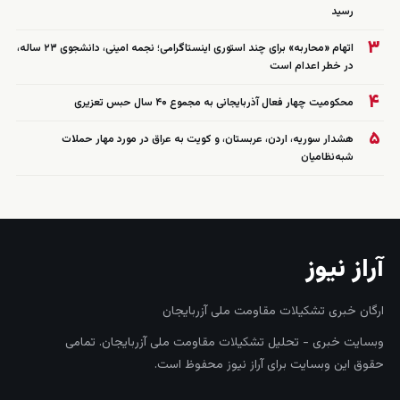
رسید
۳
اتهام «محاربه» برای چند استوری اینستاگرامی؛ نجمه امینی، دانشجوی ۲۳ ساله،
در خطر اعدام است
۴
محکومیت چهار فعال آذربایجانی به مجموع ۴۰ سال حبس تعزیری
۵
هشدار سوریه، اردن، عربستان، و کویت به عراق در مورد مهار حملات
شبه‌نظامیان
آراز نیوز
ارگان خبری تشکیلات مقاومت ملی آزربایجان
وبسایت خبری - تحلیل تشکیلات مقاومت ملی آزربایجان. تمامی
حقوق این وبسایت برای آراز نیوز محفوظ است.