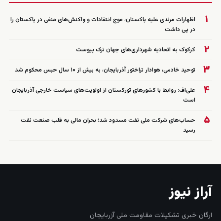
۱
اظهارات مرندی علیه پاکستان، موج انتقادات و واکنش‌های منفی در پاکستان را
در پی داشت
۲
کرکوک به اتحادیه شهرداری‌های جهان ترک پیوست
۳
توحید خادمی، هوادار تراختور آذربایجان، به بیش از ۱۰ سال حبس محکوم شد
۴
علی‌اف: روابط با کشورهای تورکستان از اولویت‌های سیاست خارجی آذربایجان
است
۵
حساب‌های شرکت ملی نفت مسدود شد؛ بحران مالی به قلب صنعت نفت
رسید
آراز نیوز
ارگان خبری تشکیلات مقاومت ملی آزربایجان