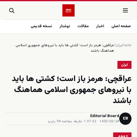
صفحه اصلی
اخبار
مقالات
نوشتار
نسخه قدیمی
خانه
/
ایران
/
عراقچی: هرمز باز است؛ كشتى ها بايد با نيروهاى جمهورى اسلامى
هماهنگ باشند
ایران
عراقچی: هرمز باز است؛ كشتى ها بايد
با نيروهاى جمهورى اسلامى هماهنگ
باشند
Editorial Board
EB
1405/02/24 · 07:52
·
1 دقیقه مطالعه
·
99 بازدید
ARAZ