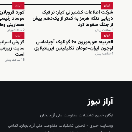
ایران
ایران
شرکت اطلاعات کشتیرانی کپلر: ترافیک
کورد قروپلاری
دریایی تنگه هرمز به کمتر از یک‌دهم پیش
موساد رئیسی 
از جنگ سقوط کرد
معمارینی وظی
2 ساعت پیش
2 ساعت پیش
ایران
ایران
العربیه: هورموزون ۶۰ گونلوک آچیلماسی
گزارش اسرائیل
اوچون ایران-عومان تکلیفینین آیرینتیلاری
سایت زیرزمین
است
4 ساعت پیش
18 ساعت پیش
آراز نیوز
ارگان خبری تشکیلات مقاومت ملی آزربایجان
وبسایت خبری - تحلیل تشکیلات مقاومت ملی آزربایجان. تمامی