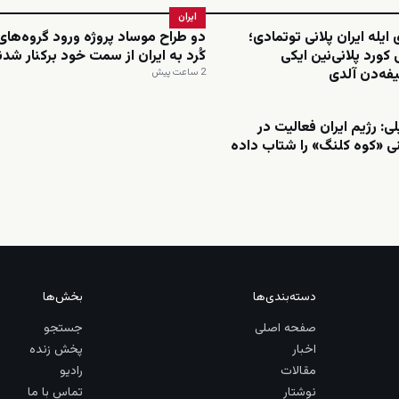
ایران
 ایله ایران پلانی توتمادی؛
دو طراح موساد پروژه ورود گروه‌ها
کورد پلانی‌نین ایکی
کُرد به ایران از سمت خود برکنار شدن
فه‌دن آلدی
2 ساعت پیش
ی: رژیم ایران فعالیت در
ی «کوه کلنگ» را شتاب داده
دسته‌بندی‌ها
بخش‌ها
صفحه اصلی
جستجو
اخبار
پخش زنده
مقالات
رادیو
نوشتار
تماس با ما