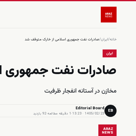
خانه
/
ایران
/
صادرات نفت جمهوری اسلامی از خارک متوقف شد
ایران
صادرات نفت جمهوری ا
مخازن در آستانه انفجار ظرفیت
Editorial Board
EB
1405/02/23 · 13:23
·
1 دقیقه مطالعه
·
92 بازدید
ARAZ
NEWS