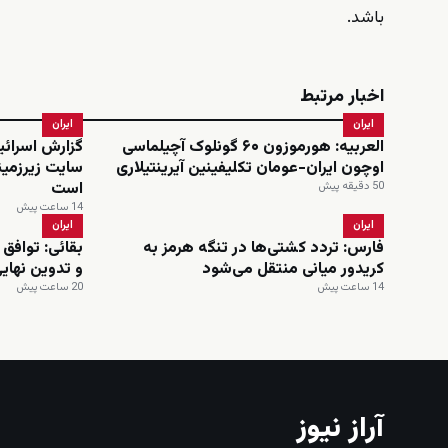
باشد.
اخبار مرتبط
ایران
ایران
العربیه: هورموزون ۶۰ گونلوک آچیلماسی
گزارش اسرائیل
اوچون ایران-عومان تکلیفینین آیرینتیلاری
سایت زیرزمین
است
50 دقیقه پیش
14 ساعت پیش
ایران
ایران
فارس: تردد کشتی‌ها در تنگه هرمز به
بقائی: توافق 
کریدور میانی منتقل می‌شود
و تدوین نهای
14 ساعت پیش
20 ساعت پیش
آراز نیوز