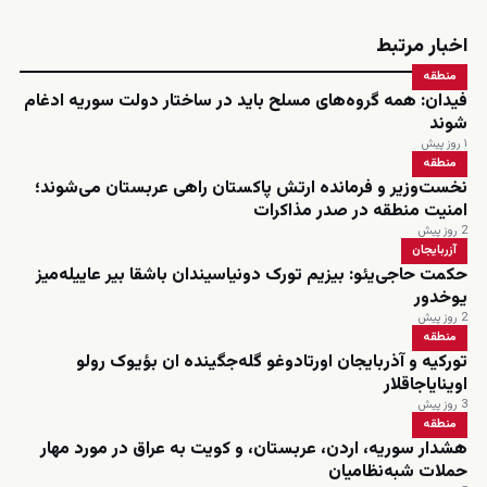
اخبار مرتبط
منطقه
فیدان: همه گروه‌های مسلح باید در ساختار دولت سوریه ادغام
شوند
۱ روز پیش
منطقه
نخست‌وزیر و فرمانده ارتش پاکستان راهی عربستان می‌شوند؛
امنیت منطقه در صدر مذاکرات
2 روز پیش
آزربایجان
حکمت حاجی‌یئو: بیزیم تورک دونیاسیندان باشقا بیر عاییله‌میز
یوخدور
2 روز پیش
منطقه
تورکیه و آذربایجان اورتادوغو گله‌جگینده ان بؤیوک رولو
اوینایاجاقلار
3 روز پیش
منطقه
هشدار سوریه، اردن، عربستان، و کویت به عراق در مورد مهار
حملات شبه‌نظامیان