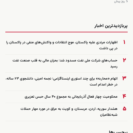
5 روز پیش
زنده
پربازدیدترین اخبار
۱
اظهارات مرندی علیه پاکستان، موج انتقادات و واکنش‌های منفی در پاکستان را
در پی داشت
۲
حساب‌های شرکت ملی نفت مسدود شد؛ بحران مالی به قلب صنعت نفت
رسید
۳
اتهام «محاربه» برای چند استوری اینستاگرامی؛ نجمه امینی، دانشجوی ۲۳ ساله،
در خطر اعدام است
۴
محکومیت چهار فعال آذربایجانی به مجموع ۴۰ سال حبس تعزیری
۵
هشدار سوریه، اردن، عربستان، و کویت به عراق در مورد مهار حملات
شبه‌نظامیان
برچسب‌ها