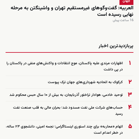
جهان
العربیه: گفت‌وگوهای غیرمستقیم تهران و واشینگتن به مرحله
نهایی رسیده است
16 ساعت پیش
زنده
پربازدیدترین اخبار
۱
اظهارات مرندی علیه پاکستان، موج انتقادات و واکنش‌های منفی در پاکستان را
در پی داشت
۲
کرکوک به اتحادیه شهرداری‌های جهان ترک پیوست
۳
توحید خادمی، هوادار تراختور آذربایجان، به بیش از ۱۰ سال حبس محکوم شد
۴
حساب‌های شرکت ملی نفت مسدود شد؛ بحران مالی به قلب صنعت نفت
رسید
۵
اتهام «محاربه» برای چند استوری اینستاگرامی؛ نجمه امینی، دانشجوی ۲۳ ساله،
در خطر اعدام است