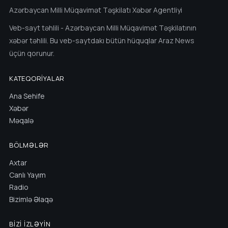
Azərbaycan Milli Müqavimət Təşkilatı Xəbər Agentliyi
Veb-sayt təhlili - Azərbaycan Milli Müqavimət Təşkilatının
xəbər təhlili. Bu veb-saytdakı bütün hüquqlar Araz News
üçün qorunur.
KATEQORIYALAR
Ana Sehife
Xəbər
Məqalə
BÖLMƏLƏR
Axtar
Canlı Yayım
Radio
Bizimlə Əlaqə
BIZI İZLƏYIN