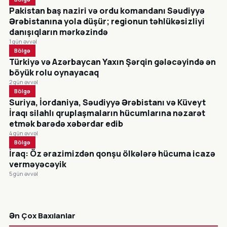
Pakistan baş naziri və ordu komandanı Səudiyyə
Ərəbistanına yola düşür; regionun təhlükəsizliyi
danışıqların mərkəzində
1 gün əvvəl
Bölgə
Türkiyə və Azərbaycan Yaxın Şərqin gələcəyində ən
böyük rolu oynayacaq
2 gün əvvəl
Bölgə
Suriya, İordaniya, Səudiyyə Ərəbistanı və Küveyt
İraqı silahlı qruplaşmaların hücumlarına nəzarət
etmək barədə xəbərdar edib
4 gün əvvəl
Bölgə
İraq: Öz ərazimizdən qonşu ölkələrə hücuma icazə
verməyəcəyik
5 gün əvvəl
CANLI
Ən Çox Baxılanlar