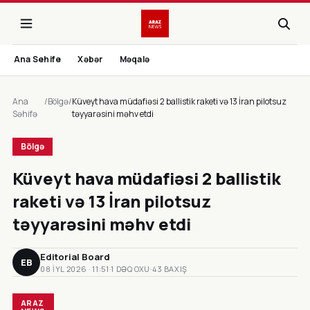
Ana Sehife
Xəbər
Məqalə
Ana
/
Bölgə
/
Küveyt hava müdafiəsi 2 ballistik raketi və 13 İran pilotsuz
Səhifə
təyyarəsini məhv etdi
Bölgə
Küveyt hava müdafiəsi 2 ballistik
raketi və 13 İran pilotsuz
təyyarəsini məhv etdi
Editorial Board
EB
08 IYL 2026 · 11:51
·
1 DƏQ OXU
·
43 BAXIŞ
ARAZ