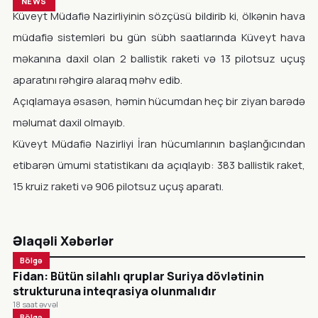
NEWS
Küveyt Müdafiə Nazirliyinin sözçüsü bildirib ki, ölkənin hava
müdafiə sistemləri bu gün sübh saatlarında Küveyt hava
məkanına daxil olan 2 ballistik raketi və 13 pilotsuz uçuş
aparatını rəhgirə alaraq məhv edib.
Açıqlamaya əsasən, həmin hücumdan heç bir ziyan barədə
məlumat daxil olmayıb.
Küveyt Müdafiə Nazirliyi İran hücumlarının başlanğıcından
etibarən ümumi statistikanı da açıqlayıb: 383 ballistik raket,
15 kruiz raketi və 906 pilotsuz uçuş aparatı.
Əlaqəli Xəbərlər
Bölgə
Fidan: Bütün silahlı qruplar Suriya dövlətinin
strukturuna inteqrasiya olunmalıdır
18 saat əvvəl
Bölgə