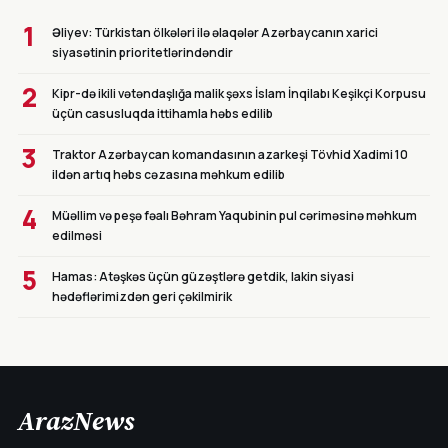
1
Əliyev: Türkistan ölkələri ilə əlaqələr Azərbaycanın xarici
siyasətinin prioritetlərindəndir
2
Kipr-də ikili vətəndaşlığa malik şəxs İslam İnqilabı Keşikçi Korpusu
üçün casusluqda ittihamla həbs edilib
3
Traktor Azərbaycan komandasının azarkeşi Tövhid Xadimi 10
ildən artıq həbs cəzasına məhkum edilib
4
Müəllim və peşə fəalı Bəhram Yaqubinin pul cəriməsinə məhkum
edilməsi
5
Hamas: Atəşkəs üçün güzəştlərə getdik, lakin siyasi
hədəflərimizdən geri çəkilmirik
ArazNews