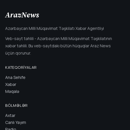
ArazNews
Azərbaycan Milli Müqavimət Təşkilatı Xəbər Agentliyi
Veb-sayt təhlili - Azərbaycan Milli Müqavimət Təşkilatının
xəbər təhlili. Bu veb-saytdakı bütün hüquqlar Araz News
üçün qorunur.
KATEQORIYALAR
Ana Sehife
Xəbər
Məqalə
BÖLMƏLƏR
Axtar
Canlı Yayım
Radio