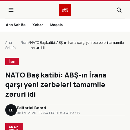
Ana Sehife
Xəbər
Məqalə
Ana
/
İran
/
NATO Baş katibi: ABŞ-ın İrana qarşı yeni zərbələri tamamilə
Səhifə
zəruri idi
İran
NATO Baş katibi: ABŞ-ın İrana
qarşı yeni zərbələri tamamilə
zəruri idi
Editorial Board
EB
08 IYL 2026 · 07:34
·
1 DƏQ OXU
·
41 BAXIŞ
ARAZ