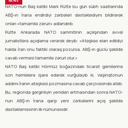
NEWS
NATO-nun Baş katibi Mark Rütte bu gün sübh saatlarında
ABŞ-ın İrana endirdiyi zərbələri dəstəklədiyini bildirərək
onları «tamamilə zəruri» adlandırıb.
Rütte Ankarada NATO sammitinin açılışından əvvəl
jurnalistlərə açıqlama verərək deyib: «Atəşkəs elan edildiyi
halda İran onu faktiki olaraq pozursa, ABŞ-ın güclü şəkildə
cavab verməsi tamamilə zəruri olur.»
NATO Baş katibi Hörmüz boğazındakı ticarət gəmilərinə
son həmlələrə işarə edərək vurğulayıb ki, Vaşinqtonun
addımı İranın atəşkəsi pozmasına cavab çərçivəsində atılıb.
Bu, regionda gərginliyin yenidən artmasından sonra NATO-
nun ABŞ-ın İrana qarşı yeni zərbələrini açıq şəkildə
dəstəkləməsinin ilk nümunəsidir.