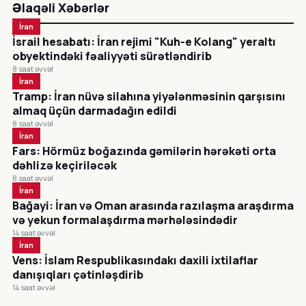
Əlaqəli Xəbərlər
İran
İsrail hesabatı: İran rejimi "Kuh-e Kolang" yeraltı
obyektindəki fəaliyyəti sürətləndirib
8 saat əvvəl
İran
Tramp: İran nüvə silahına yiyələnməsinin qarşısını
almaq üçün darmadağın edildi
8 saat əvvəl
İran
Fars: Hörmüz boğazında gəmilərin hərəkəti orta
dəhlizə keçiriləcək
8 saat əvvəl
İran
Bağayi: İran və Oman arasında razılaşma araşdırma
və yekun formalaşdırma mərhələsindədir
14 saat əvvəl
İran
Vens: İslam Respublikasındakı daxili ixtilaflar
danışıqları çətinləşdirib
14 saat əvvəl