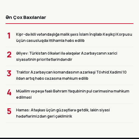
CANLI
Ən Çox Baxılanlar
1
Kipr-də ikili vətəndaşlığa malik şəxs İslam İnqilabı Keşikçi Korpusu
üçün casusluqda ittihamla həbs edilib
2
Əliyev: Türkistan ölkələri ilə əlaqələr Azərbaycanın xarici
siyasətinin prioritetlərindəndir
3
Traktor Azərbaycan komandasının azarkeşi Tövhid Xadimi 10
ildən artıq həbs cəzasına məhkum edilib
4
Müəllim və peşə fəalı Bəhram Yaqubinin pul cəriməsinə məhkum
edilməsi
5
Hamas: Atəşkəs üçün güzəştlərə getdik, lakin siyasi
hədəflərimizdən geri çəkilmirik