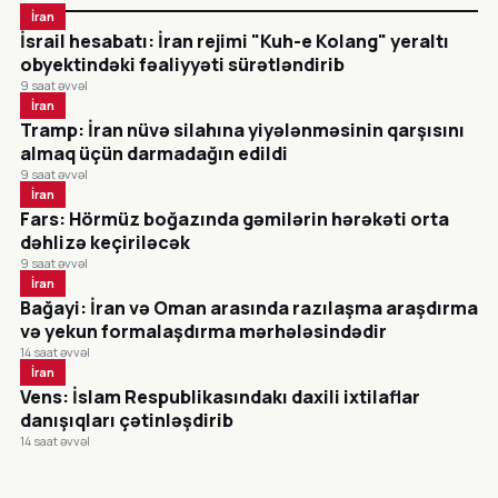
İran
İsrail hesabatı: İran rejimi "Kuh-e Kolang" yeraltı
obyektindəki fəaliyyəti sürətləndirib
9 saat əvvəl
İran
Tramp: İran nüvə silahına yiyələnməsinin qarşısını
almaq üçün darmadağın edildi
9 saat əvvəl
İran
Fars: Hörmüz boğazında gəmilərin hərəkəti orta
dəhlizə keçiriləcək
9 saat əvvəl
İran
Bağayi: İran və Oman arasında razılaşma araşdırma
və yekun formalaşdırma mərhələsindədir
14 saat əvvəl
İran
Vens: İslam Respublikasındakı daxili ixtilaflar
danışıqları çətinləşdirib
14 saat əvvəl