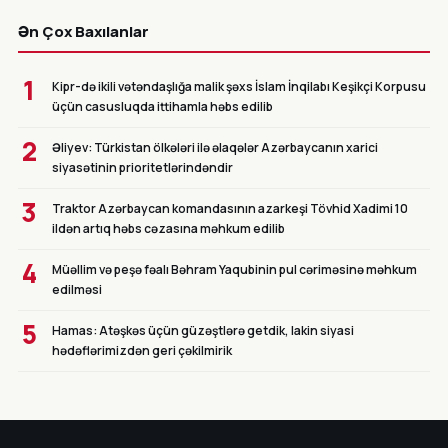
CANLI
Ən Çox Baxılanlar
1
Kipr-də ikili vətəndaşlığa malik şəxs İslam İnqilabı Keşikçi Korpusu
üçün casusluqda ittihamla həbs edilib
2
Əliyev: Türkistan ölkələri ilə əlaqələr Azərbaycanın xarici
siyasətinin prioritetlərindəndir
3
Traktor Azərbaycan komandasının azarkeşi Tövhid Xadimi 10
ildən artıq həbs cəzasına məhkum edilib
4
Müəllim və peşə fəalı Bəhram Yaqubinin pul cəriməsinə məhkum
edilməsi
5
Hamas: Atəşkəs üçün güzəştlərə getdik, lakin siyasi
hədəflərimizdən geri çəkilmirik