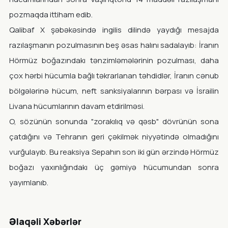
pozmaqda ittiham edib.
Qalibaf X şəbəkəsində ingilis dilində yaydığı mesajda
razılaşmanın pozulmasının beş əsas halını sadalayıb: İranın
Hörmüz boğazındakı tənzimləmələrinin pozulması, daha
çox hərbi hücumla bağlı təkrarlanan təhdidlər, İranın cənub
bölgələrinə hücum, neft sanksiyalarının bərpası və İsrailin
Livana hücumlarının davam etdirilməsi.
O, sözünün sonunda "zorakılıq və qəsb" dövrünün sona
çatdığını və Tehranın geri çəkilmək niyyətində olmadığını
vurğulayıb. Bu reaksiya Sepahın son iki gün ərzində Hörmüz
boğazı yaxınlığındakı üç gəmiyə hücumundan sonra
yayımlanıb.
Əlaqəli Xəbərlər