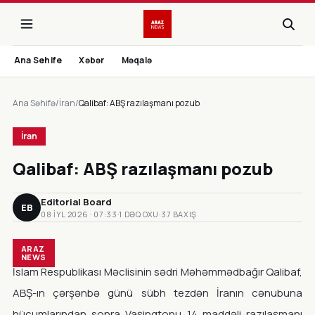
Ana Sehife
Xəbər
Məqalə
Ana Səhifə
/
İran
/
Qalibaf: ABŞ razılaşmanı pozub
İran
Qalibaf: ABŞ razılaşmanı pozub
Editorial Board
EB
08 IYL 2026 · 07:33
·
1 DƏQ OXU
·
37 BAXIŞ
ARAZ
NEWS
İslam Respublikası Məclisinin sədri Məhəmmədbağır Qalibaf,
ABŞ-ın çərşənbə günü sübh tezdən İranın cənubuna
hücumlarından sonra Vaşinqtonu 14 maddəli razılaşmanı