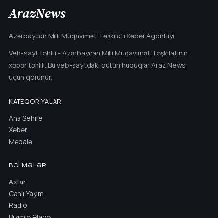
ArazNews
Azərbaycan Milli Müqavimət Təşkilatı Xəbər Agentliyi
Veb-sayt təhlili - Azərbaycan Milli Müqavimət Təşkilatının
xəbər təhlili. Bu veb-saytdakı bütün hüquqlar Araz News
üçün qorunur.
KATEQORIYALAR
Ana Sehife
Xəbər
Məqalə
BÖLMƏLƏR
Axtar
Canlı Yayım
Radio
Bizimlə Əlaqə