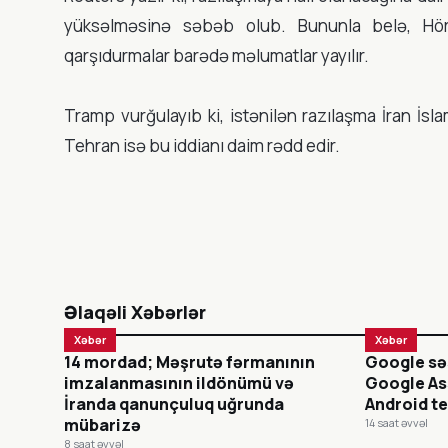
yüksəlməsinə səbəb olub. Bununla belə, Hö
qarşıdurmalar barədə məlumatlar yayılır.
Tramp vurğulayıb ki, istənilən razılaşma İran İsla
Tehran isə bu iddianı daim rədd edir.
Əlaqəli Xəbərlər
Xəbər
Xəbər
14 mordad; Məşrutə fərmanının
Google sə
imzalanmasının ildönümü və
Google As
İranda qanunçuluq uğrunda
Android te
mübarizə
14 saat əvvəl
8 saat əvvəl