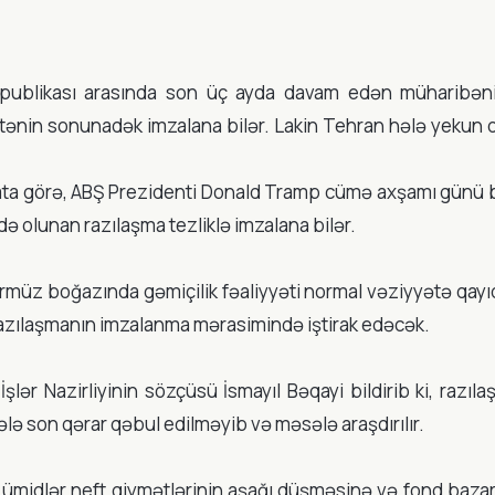
Respublikası arasında son üç ayda davam edən müharibən
ftənin sonunadək imzalana bilər. Lakin Tehran hələ yekun 
ta görə, ABŞ Prezidenti Donald Tramp cümə axşamı günü bi
də olunan razılaşma tezliklə imzalana bilər.
örmüz boğazında gəmiçilik fəaliyyəti normal vəziyyətə qay
 razılaşmanın imzalanma mərasimində iştirak edəcək.
şlər Nazirliyinin sözçüsü İsmayıl Bəqayi bildirib ki, razıl
lə son qərar qəbul edilməyib və məsələ araşdırılır.
r ümidlər neft qiymətlərinin aşağı düşməsinə və fond bazar