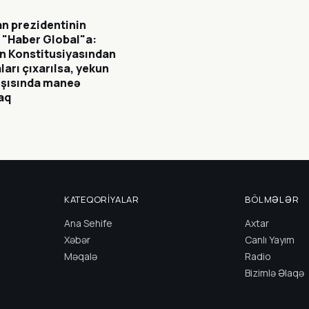
n prezidentinin
 "Haber Global"a:
n Konstitusiyasından
ları çıxarılsa, yekun
rşısında maneə
aq
KATEQORIYALAR
BÖLMƏLƏR
Ana Sehife
Axtar
Xəbər
Canlı Yayım
Məqalə
Radio
Bizimlə Əlaqə