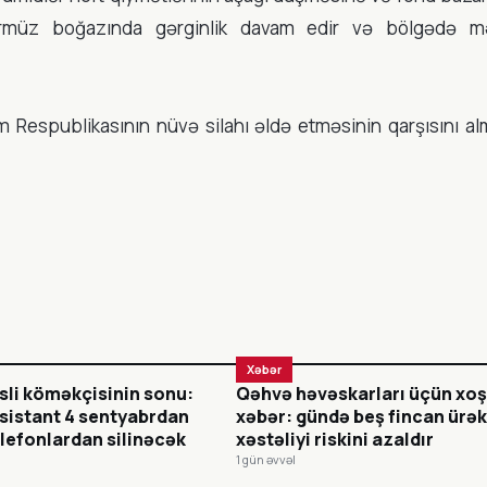
rmüz boğazında gərginlik davam edir və bölgədə 
m Respublikasının nüvə silahı əldə etməsinin qarşısını alm
Xəbər
sli köməkçisinin sonu:
Qəhvə həvəskarları üçün xo
sistant 4 sentyabrdan
xəbər: gündə beş fincan ürə
lefonlardan silinəcək
xəstəliyi riskini azaldır
1 gün əvvəl