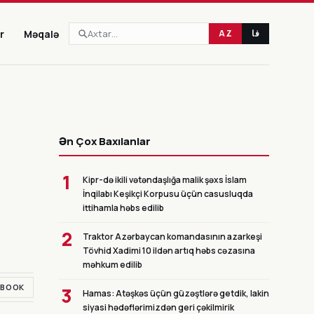
r
Məqalə
AZ
فا
CANLI
Ən Çox Baxılanlar
1
Kipr-də ikili vətəndaşlığa malik şəxs İslam
İnqilabı Keşikçi Korpusu üçün casusluqda
ittihamla həbs edilib
2
Traktor Azərbaycan komandasının azarkeşi
Tövhid Xadimi 10 ildən artıq həbs cəzasına
məhkum edilib
EBOOK
3
Hamas: Atəşkəs üçün güzəştlərə getdik, lakin
siyasi hədəflərimizdən geri çəkilmirik