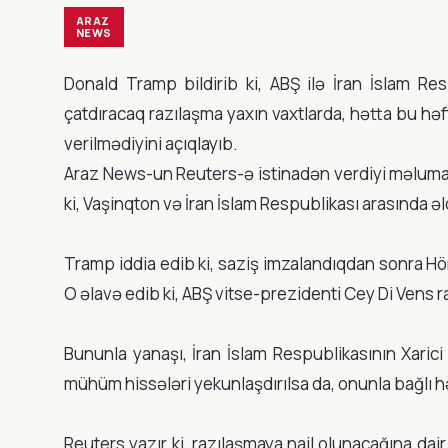
ARAZ
NEWS
Donald Tramp bildirib ki, ABŞ ilə İran İslam 
çatdıracaq razılaşma yaxın vaxtlarda, hətta bu hə
verilmədiyini açıqlayıb.
Araz News-un Reuters-ə istinadən verdiyi məluma
ki, Vaşinqton və İran İslam Respublikası arasında əl
Tramp iddia edib ki, saziş imzalandıqdan sonra H
O əlavə edib ki, ABŞ vitse-prezidenti Cey Di Vens
Bununla yanaşı, İran İslam Respublikasının Xarici İ
mühüm hissələri yekunlaşdırılsa da, onunla bağlı hə
Reuters yazır ki, razılaşmaya nail olunacağına dai