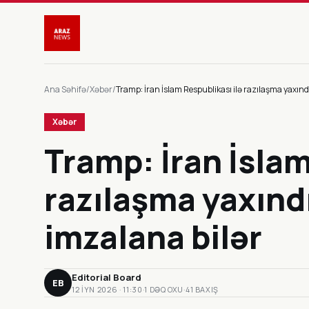
Ana Səhifə
/
Xəbər
/
Tramp: İran İslam Respublikası ilə razılaşma yaxınd
Xəbər
Tramp: İran İslam
razılaşma yaxınd
imzalana bilər
Editorial Board
EB
12 IYN 2026 · 11:30
·
1 DƏQ OXU
·
41 BAXIŞ