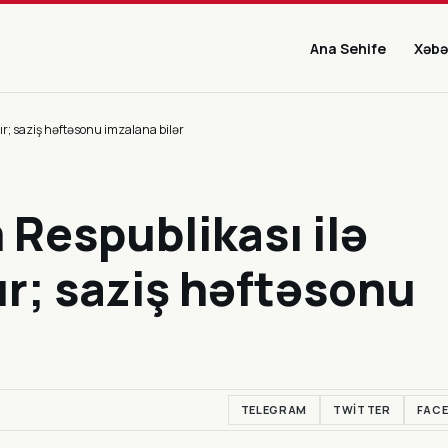
Ana Sehife
Xəbə
ır; saziş həftəsonu imzalana bilər
 Respublikası ilə
ır; saziş həftəsonu
TELEGRAM
TWITTER
FAC