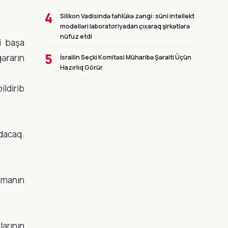
4
Silikon Vadisində təhlükə zəngi: süni intellekt
modelləri laboratoriyadan çıxaraq şirkətlərə
nüfuz etdi
i başa
5
qərarın
İsrailin Seçki Komitəsi Müharibə Şəraiti Üçün
Hazırlıq Görür
ldirib
ıdacaq.
aşmanın
larının