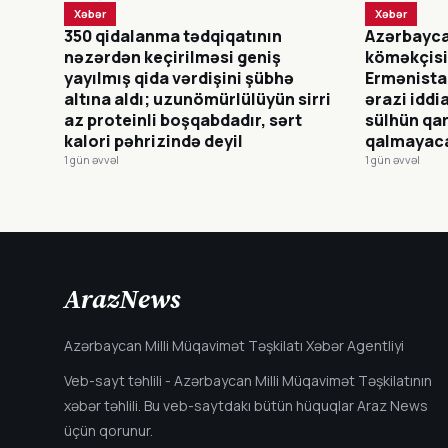
Xəbər
Xəbər
350 qidalanma tədqiqatının
Azərbayca
nəzərdən keçirilməsi geniş
köməkçisi
yayılmış qida vərdişini şübhə
Ermənista
altına aldı; uzunömürlülüyün sirri
ərazi iddia
az proteinli boşqabdadır, sərt
sülhün qa
kalori pəhrizində deyil
qalmayac
1 gün əvvəl
1 gün əvvəl
ArazNews
Azərbaycan Milli Müqavimət Təşkilatı Xəbər Agentliyi
Veb-sayt təhlili - Azərbaycan Milli Müqavimət Təşkilatının
xəbər təhlili. Bu veb-saytdakı bütün hüquqlar Araz News
üçün qorunur.