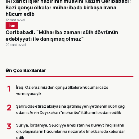
İRİ xarici işlər nazirinin müavini Kazım Qəribabadi:
Bəzi qonşu ölkələr müharibədə birbaşa İrana
hücum edib
12 saat əvvəl
İran
Qəribabadi: "Müharibə zamanı sülh dövrünün
ədəbiyyatı ilə danışmaq olmaz"
20 saat əvvəl
CANLI
Ən Çox Baxılanlar
1
İraq: Öz ərazimizdən qonşu ölkələrə hücuma icazə
verməyəcəyik
2
Şahruddə etiraz aksiyasına qatılmış yeniyetmənin sübh çağı
edamı: Arvin Xeyrxahan "məharibə" ittihamı ilə edam edilib
3
Suriya, İordaniya, Səudiyyə Ərəbistanı və Küveyt İraqı silahlı
qruplaşmaların hücumlarına nəzarət etmək barədə xəbərdar
edib