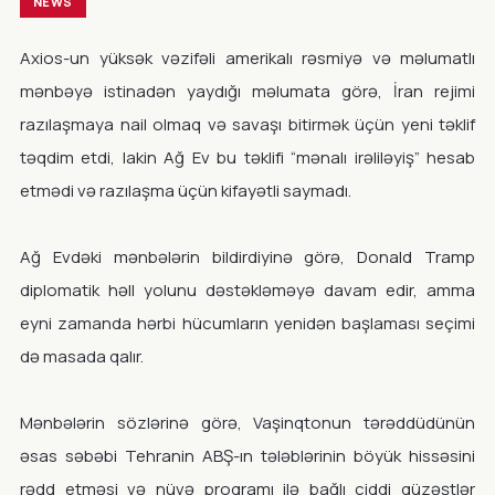
NEWS
Axios-un yüksək vəzifəli amerikalı rəsmiyə və məlumatlı
mənbəyə istinadən yaydığı məlumata görə, İran rejimi
razılaşmaya nail olmaq və savaşı bitirmək üçün yeni təklif
təqdim etdi, lakin Ağ Ev bu təklifi “mənalı irəliləyiş” hesab
etmədi və razılaşma üçün kifayətli saymadı.
Ağ Evdəki mənbələrin bildirdiyinə görə, Donald Tramp
diplomatik həll yolunu dəstəkləməyə davam edir, amma
eyni zamanda hərbi hücumların yenidən başlaması seçimi
də masada qalır.
Mənbələrin sözlərinə görə, Vaşinqtonun tərəddüdünün
əsas səbəbi Tehranin ABŞ-ın tələblərinin böyük hissəsini
rədd etməsi və nüvə proqramı ilə bağlı ciddi güzəştlər