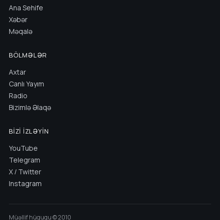
Ana Sehife
Xəbər
Məqalə
BÖLMƏLƏR
Axtar
Canlı Yayım
Radio
Bizimlə Əlaqə
BIZI İZLƏYIN
YouTube
Telegram
X / Twitter
Instagram
Müəllif hüququ © 2010