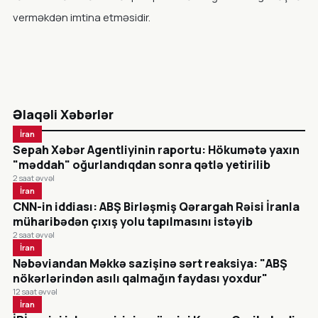
verməkdən imtina etməsidir.
Əlaqəli Xəbərlər
İran
Sepah Xəbər Agentliyinin raportu: Hökumətə yaxın
"məddah" oğurlandıqdan sonra qətlə yetirilib
2 saat əvvəl
İran
CNN-in iddiası: ABŞ Birləşmiş Qərargah Rəisi İranla
müharibədən çıxış yolu tapılmasını istəyib
2 saat əvvəl
İran
Nəbəviandan Məkkə sazişinə sərt reaksiya: "ABŞ
nökərlərindən asılı qalmağın faydası yoxdur"
12 saat əvvəl
İran