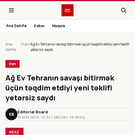
Ana Sehife
Xəbər
Məqalə
Ana
/
İran
/
Ağ Ev Tehranın savaşı bitirmək üçün təqdim etdiyi yeni təklifi
Səhifə
yetərsiz saydı
İran
Ağ Ev Tehranın savaşı bitirmək
üçün təqdim etdiyi yeni təklifi
yetərsiz saydı
Editorial Board
EB
18 MAY 2026 · 21:32
·
1 DƏQ OXU
·
36 BAXIŞ
ARAZ