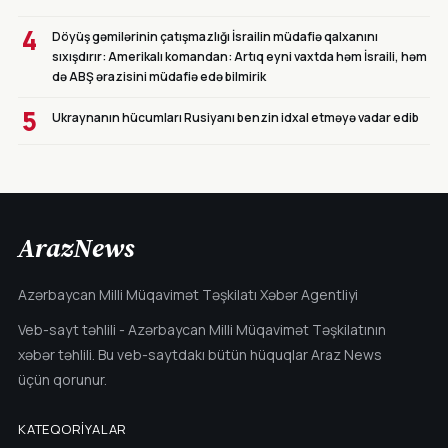
4
Döyüş gəmilərinin çatışmazlığı İsrailin müdafiə qalxanını
sıxışdırır: Amerikalı komandan: Artıq eyni vaxtda həm İsraili, həm
də ABŞ ərazisini müdafiə edə bilmirik
5
Ukraynanın hücumları Rusiyanı benzin idxal etməyə vadar edib
ArazNews
Azərbaycan Milli Müqavimət Təşkilatı Xəbər Agentliyi
Veb-sayt təhlili - Azərbaycan Milli Müqavimət Təşkilatının
xəbər təhlili. Bu veb-saytdakı bütün hüquqlar Araz News
üçün qorunur.
KATEQORIYALAR