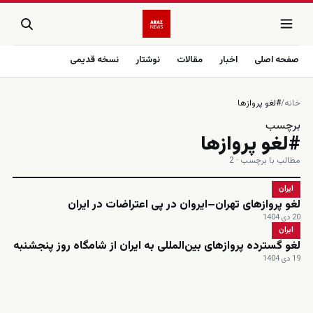
صفحه اصلی
اخبار
مقالات
نوشتار
نسخه قدیمی
خانه
/
#لغو پروازها
برچسب
#لغو پروازها
مطالب با برچسب · 2
ایران
لغو پروازهای تهران–ایروان در پی اعتراضات در ایران
20 دی 1404
ایران
لغو گسترده پروازهای بین‌المللی به ایران از شامگاه روز پنجشنبه
19 دی 1404