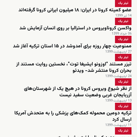
تیتر یک
عضو کمیته کرونا در ایران: ۱۸ میلیون ایرانی کرونا گرفته‌اند
14 تیر 1399
تیتر یک
واکسن کروناویروس در استرالیا بر روی انسان آزمایش شد
06 خرداد 1399
تیتر یک
ممنوعیت چهار روزه برای آمدوشد در ۱۵ استان ترکیه آغاز شد
27 اردیبهشت 1399
تیتر یک
تیزر مستند "اوزونو ایشیغا توت"، نخستین روایت مستند از
بحران کرونا منتشر شد- ویدئو
24 اردیبهشت 1399
تیتر یک
از نظر شیوع ویروس کرونا در هیچ یک از شهرستان‌های
آزربایجان غربی وضعیت سفید نیست
13 اردیبهشت 1399
تیتر یک
ترکیه دومین محموله کمک‌های پزشکی را به متحدش آمریکا
ارسال کرد
11 اردیبهشت 1399
تیتر یک