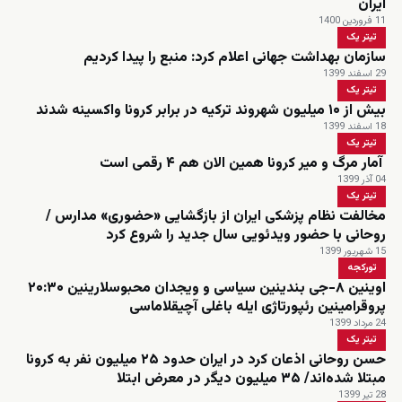
ایران
11 فروردین 1400
تیتر یک
سازمان بهداشت جهانی اعلام کرد: منبع را پیدا کردیم
29 اسفند 1399
تیتر یک
بیش از ۱۰ میلیون شهروند ترکیه در برابر کرونا واکسینه شدند
18 اسفند 1399
تیتر یک
آمار مرگ و میر کرونا همین الان هم ۴ رقمی است
04 آذر 1399
تیتر یک
مخالفت نظام پزشکی ایران از بازگشایی «حضوری» مدارس /
روحانی با حضور ویدئویی سال جدید را شروع کرد
15 شهریور 1399
تورکجه
اوینین ۸-جی بندینین سیاسی و ویجدان محبوسلارینین ۲۰:۳۰
پروقرامینین رئپورتاژی ایله باغلی آچیقلاماسی
24 مرداد 1399
تیتر یک
حسن روحانی اذعان کرد در ایران حدود ۲۵ میلیون نفر به کرونا
مبتلا شده‌اند/ ۳۵ میلیون دیگر در معرض ابتلا
28 تیر 1399