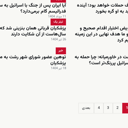
 حملات خواهد بود؛ آینده
آیا ایران پس از جنگ با اسرائیل به 
د به او گره بخورد
فدرالیسم گام برمی‌دارد؟
11 مرداد 1404
تیتر یک
یض اختیار اقدام صحیح و
پزشکیان قربانی همان بنزینی شد که
 ما هدف نهایی در این زمینه
سال‌هاست از آن شکایت دارند
م کرد
26 تیر 1404
خبر
 در خاورمیانه: چرا حمله به
توهین عضور شورای شهر رشت به م
رائیل پررنگ‌تر است؟
پزشکیان
18 تیر 1404
1
2
3
4
بعدی