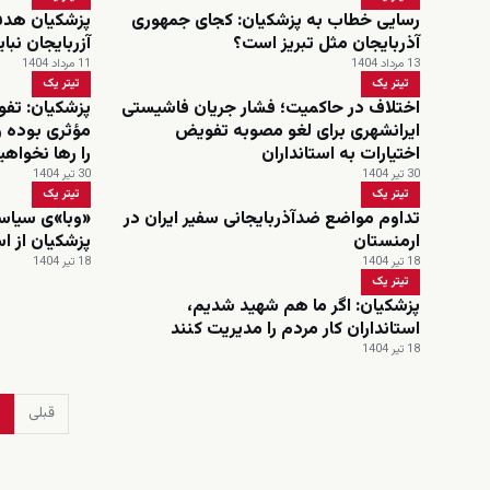
رسایی خطاب به پزشکیان: کجای جمهوری
پزشکیان هدف
آذربایجان مثل تبریز است؟
آزربایجان نبای
13 مرداد 1404
11 مرداد 1404
تیتر یک
تیتر یک
اختلاف در حاکمیت؛ فشار جریان فاشیستی
پزشکیان: تفو
ایرانشهری برای لغو مصوبه تفویض
مؤثری بوده و
اختیارات به استانداران
را رها نخواهی
30 تیر 1404
30 تیر 1404
تیتر یک
تیتر یک
تداوم مواضع ضدآذربایجانی سفیر ایران در
«وبا»ی سیاست
ارمنستان
پزشکیان از اس
18 تیر 1404
18 تیر 1404
تیتر یک
پزشکیان: اگر ما هم شهید شدیم،
استانداران کار مردم را مدیریت کنند
18 تیر 1404
قبلی