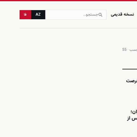
نسخه قدیمی
AZ
فا
ب · 55
زنده
فرصت
ن؛
س از