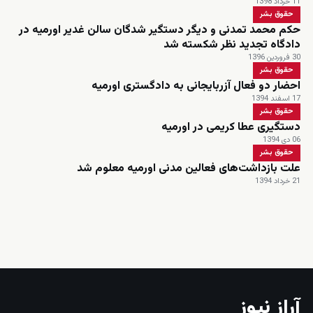
11 خرداد 1398
حقوق بشر
حکم محمد تمدنی و دیگر دستگیر شدگان سالن غدیر اورمیه در
دادگاه تجدید نظر شکسته شد
30 فروردین 1396
حقوق بشر
احضار دو فعال آزربایجانی به دادگستری اورمیه
17 اسفند 1394
حقوق بشر
دستگیری عطا کریمی در اورمیه
06 دی 1394
حقوق بشر
علت بازداشت‌های فعالین مدنی اورمیه معلوم شد
21 خرداد 1394
زنده
آراز نیوز