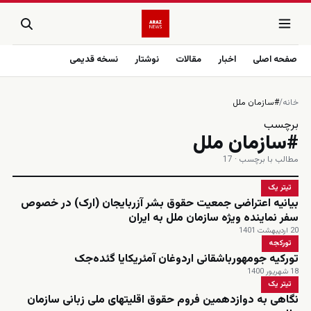
صفحه اصلی
اخبار
مقالات
نوشتار
نسخه قدیمی
خانه
/
#سازمان ملل
برچسب
#سازمان ملل
مطالب با برچسب · 17
تیتر یک
بیانیه اعتراضی جمعیت حقوق بشر آزربایجان (ارک) در خصوص
سفر نماینده ویژه سازمان ملل به ایران
20 اردیبهشت 1401
تورکجه
تورکیه جومهورباشقانی اردوغان آمئریکایا گئده‌جک
18 شهریور 1400
تیتر یک
نگاهی به دوازدهمین فروم حقوق اقلیتهای ملی زبانی سازمان