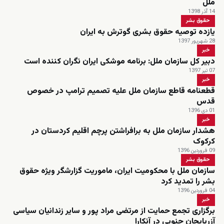
ملل
14 آذر 1398
حقوق بشر
یازده توصیه حقوق بشری گوترش به ایران
28 شهریور 1397
خبر
دبیر کل سازمان ملل: برنامه موشکی ایران نگران کننده است
07 تیر 1397
خبر
قطعنامه قاطع سازمان ملل علیه تصمیم ترامپ در خصوص
قدس
01 دی 1396
خبر
هشدار سازمان ملل به برافراشتن پرچم اقلیم کردستان در
کرکوک
09 فروردین 1396
حقوق بشر
سازمان ملل با محکومیت ایران، ماموریت گزارشگر ویژه حقوق
بشر را تمدید کرد
04 فروردین 1396
خبر
برگزاری تجمع حمایت از مرتضی مراد پور و سایر زندانیان سیاسی
آزربایجان جنوبی در آنکارا