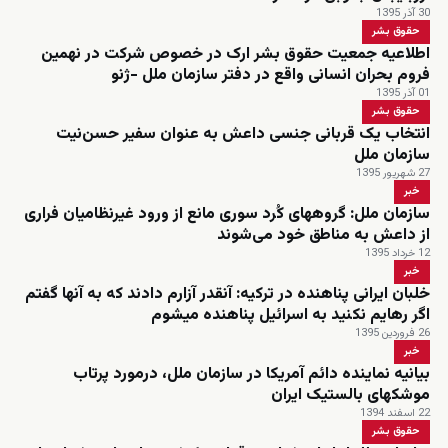
30 آذر 1395
حقوق بشر
اطلاعیه جمعیت حقوق بشر ارک در خصوص شرکت در نهمین
فروم بحران انسانی واقع در دفتر سازمان ملل -ژنو
01 آذر 1395
حقوق بشر
انتخاب یک قربانی جنسی داعش به عنوان سفیر حسن‌نیت
سازمان ملل
27 شهریور 1395
خبر
سازمان ملل: گروههای کُرد سوری مانع از ورود غیرنظامیان فراری
از داعش به مناطق خود می‌شوند
12 خرداد 1395
خبر
خلبان ایرانی پناهنده در ترکیه: آنقدر آزارم دادند که به آنها گفتم
اگر رهایم نکنید به اسرائیل پناهنده میشوم
26 فروردین 1395
خبر
بیانیه نماینده دائم آمریکا در سازمان ملل، درمورد پرتاب
موشکهای بالستیک ایران
22 اسفند 1394
حقوق بشر