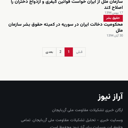
سازمان ملل از ایران خواست قوانین کیفری و ازدواج دختران را
اصلاح کند
17 بهمن 1394
حقوق بشر
محکومیت دخالت ایران در سوریه در کمیته حقوق بشر سازمان
ملل
30 آبان 1394
قبلی
1
2
بعدی
زنده
آراز نیوز
ارگان خبری تشکیلات مقاومت ملی آزربایجان
وبسایت خبری - تحلیل تشکیلات مقاومت ملی آزربایجان. تمامی
حقوق این وبسایت برای آراز نیوز محفوظ است.