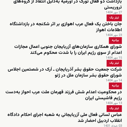
بازداشت دو فعال تورک در اورمیه به‌دلیل انتقاد از گروه‌های
تروریستی
27 مهر 1404
تیتر یک
جان باختن یک فعال عرب اهوازی بر اثر شکنجه در بازداشتگاه
اطلاعات اهواز
23 مهر 1404
بیانیه
شورای همکاری سازمان‌های آزربایجان جنوبی اعمال مجازات
اعدام از سوی رژیم ایران را با شدت محکوم می‌کند
15 مهر 1404
تیتر یک
شرکت جمعیت حقوق بشر آذربایجان ـ اَرک در شصتمین اجلاس
شورای حقوق بشر سازمان ملل در ژنو
14 مهر 1404
بیانیه
در محکومیت اعدام شش فرزند قهرمان ملت عرب احواز به‌دست
رژیم فاشیستی ایران
13 مهر 1404
تیتر یک
عباس لسانی فعال ملی آزربایجانی به شعبه اجرای احکام دادگاه
انقلاب اردبیل احضار شد
03 خرداد 1401