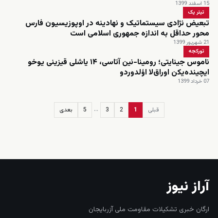
15 اسفند 1399
تیتر یک
تبعیض نژادی سیستماتیک‌ و نهادینه در اوپوزیسیون فارس
محور حداقل به اندازه جمهوری اسلامی است
21 شهریور 1399
تورکجه
ناموس جینایتی؛ رومینا‌-نین آتاسی، ۱۴ یاشلی قیزینی یوخو
ایچینده‌یکن اوراق‌لا اؤلدوردو
07 خرداد 1399
…
قبلی
1
2
3
5
بعدی
زنده
آراز نیوز
ارگان خبری تشکیلات مقاومت ملی آزربایجان