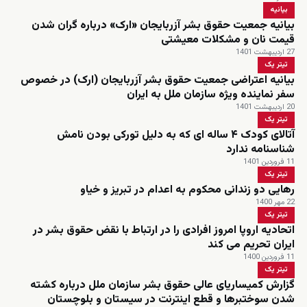
بیانیه
بیانیه جمعیت حقوق بشر آزربایجان «ارک» درباره گران شدن
قیمت نان و مشکلات معیشتی
27 اردیبهشت 1401
تیتر یک
بیانیه اعتراضی جمعیت حقوق بشر آزربایجان (ارک) در خصوص
سفر نماینده ویژه سازمان ملل به ایران
20 اردیبهشت 1401
تیتر یک
آتالای کودک ۴ ساله ای که به دلیل تورکی بودن نامش
شناسنامه ندارد
11 فروردین 1401
تیتر یک
رهایی دو زندانی محکوم به اعدام در تبریز و خیاو
22 مهر 1400
تیتر یک
اتحادیه اروپا امروز افرادی را در ارتباط با نقض حقوق بشر در
ایران تحریم می کند
11 فروردین 1400
تیتر یک
گزارش کمیساریای عالی حقوق بشر سازمان ملل درباره کشته
شدن سوختبرها و قطع اینترنت در سیستان و بلوچستان