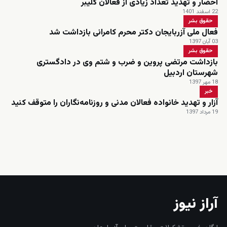
احضار و تهدید تعداد زیادی از فعالان کلیبر
22 اسفند 1401
حقوق بشر
فعال ملی آزربایجان دکتر محرم کامرانی بازداشت شد
03 آبان 1397
حقوق بشر
بازداشت مرتضی پروین و ضرب و شتم وی در دادگستری
شهرستان اردبیل
18 مهر 1397
خبر
آزار و تهدید خانواده فعالان مدنی و روزنامه‌نگاران را متوقف کنید
19 مرداد 1397
زنده
آراز نیوز