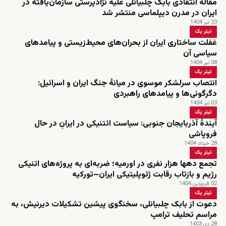
مقاله‌ انتقادی بابک چلبیانلی علیه نژادپرستی سازمان‌یافته در
ایران در مدرن دیپلماسی منتشر شد
23 تیر 1404
تیتر یک
غفلت ساختاری ایران از بحران‌های محیط‌زیستی و پیامدهای
سیاسی آن
08 تیر 1404
تیتر یک
انتصاب سرلشکر موسوی در میانهٔ جنگ ایران و اسرائیل:
دگرگونی‌ها و پیامدهای راهبردی
03 تیر 1404
تیتر یک
آیندهٔ آذربایجان جنوبی: سیاست ائتنیکی در ایرانِ در حال
فروپاشی
28 خرداد 1404
تیتر یک
تجمع دهها هزار نفری در اورمیه؛ ضربه‌ای به پروژه‌های اتنیکی
رژیم و بازتاب رقابت ژئوپلیتیکی ایران–تورکیه
02 فروردین 1404
تیتر یک
دعوت از بابک چلبیانلی، سخنگوی پیشین تشکیلات دیرنیش، به
مراسم تحلیف ترامپ
28 دی 1403