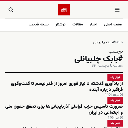
صفحه اصلی
اخبار
مقالات
نوشتار
نسخه قدیمی
خانه
/
#بابک چلبیانلی
برچسب
#بابک چلبیانلی
مطالب با برچسب · 89
تیتر یک
از یادآوری گذشته تا نیاز فوری امروز از فدرالیسم تا گفت‌وگوی
فراگیر درباره آینده
06 مرداد 1404
تیتر یک
ضرورت تأسیس حزب فراملی آذربایجانی‌ها برای تحقق حقوق ملی
و اجتماعی در ایران
30 تیر 1404
تیتر یک