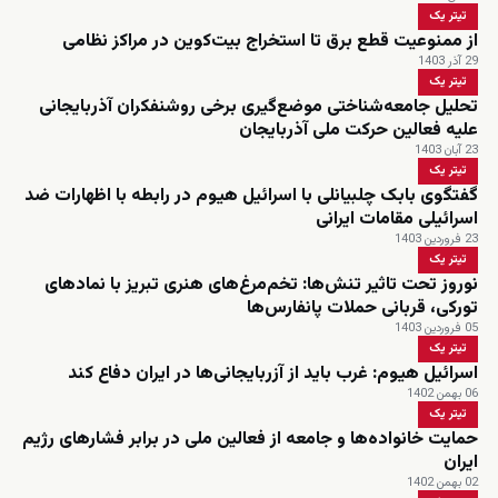
تیتر یک
از ممنوعیت قطع برق تا استخراج بیت‌کوین در مراکز نظامی
29 آذر 1403
تیتر یک
تحلیل جامعه‌شناختی موضع‌گیری برخی روشنفکران آذربایجانی
علیه فعالین حرکت ملی آذربایجان
23 آبان 1403
تیتر یک
گفتگوی بابک چلبیانلی با اسرائیل هیوم در رابطه با اظهارات ضد
اسرائیلی مقامات ایرانی
23 فروردین 1403
تیتر یک
نوروز تحت تاثیر تنش‌ها: تخم‌مرغ‌های هنری تبریز با نمادهای
تورکی، قربانی حملات پانفارس‌ها
05 فروردین 1403
تیتر یک
اسرائیل هیوم: غرب باید از آزربایجانی‌ها در ایران دفاع کند
06 بهمن 1402
تیتر یک
حمایت خانواده‌ها و جامعه از فعالین ملی در برابر فشارهای رژیم
ایران
02 بهمن 1402