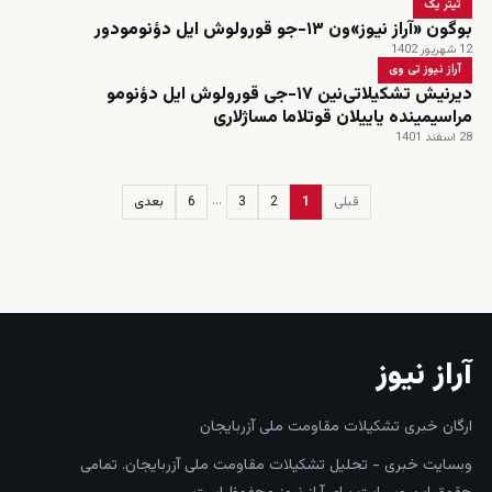
تیتر یک
بوگون «آراز نیوز»ون ۱۳-جو قورولوش ایل دؤنومودور
12 شهریور 1402
آراز نیوز تی وی
دیرنیش تشکیلاتی‌نین ۱۷-جی قورولوش ایل دؤنومو
مراسیمینده یاییلان قوتلاما مساژلاری
28 اسفند 1401
…
قبلی
1
2
3
6
بعدی
زنده
آراز نیوز
ارگان خبری تشکیلات مقاومت ملی آزربایجان
وبسایت خبری - تحلیل تشکیلات مقاومت ملی آزربایجان. تمامی