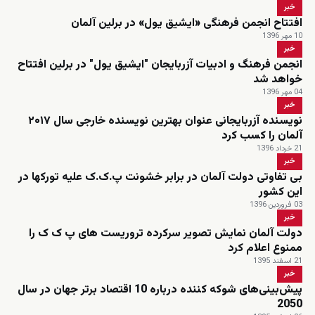
خبر
افتتاح انجمن فرهنگی «ایشیق یول» در برلین آلمان
10 مهر 1396
خبر
انجمن فرهنگ و ادبیات آزربایجان "ایشیق یول" در برلین افتتاح
خواهد شد
04 مهر 1396
خبر
نویسنده آزربایجانی عنوان بهترین نویسنده خارجی سال ۲۰۱۷
آلمان را کسب کرد
21 خرداد 1396
خبر
بی تفاوتی دولت آلمان در برابر خشونت پ.ک.ک علیه تورکها در
این کشور
03 فروردین 1396
خبر
دولت آلمان نمایش تصویر سرکرده تروریست های پ ک ک را
ممنوع اعلام کرد
21 اسفند 1395
خبر
پیش‌بینی‌های شوکه کننده درباره 10 اقتصاد برتر جهان در سال
2050