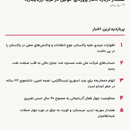
15 روز پیش
زنده
پربازدیدترین اخبار
۱
اظهارات مرندی علیه پاکستان، موج انتقادات و واکنش‌های منفی در پاکستان را
در پی داشت
۲
حساب‌های شرکت ملی نفت مسدود شد؛ بحران مالی به قلب صنعت نفت
رسید
۳
اتهام «محاربه» برای چند استوری اینستاگرامی؛ نجمه امینی، دانشجوی ۲۳ ساله،
در خطر اعدام است
۴
محکومیت چهار فعال آذربایجانی به مجموع ۴۰ سال حبس تعزیری
۵
هشدار سوریه، اردن، عربستان، و کویت به عراق در مورد مهار حملات
شبه‌نظامیان