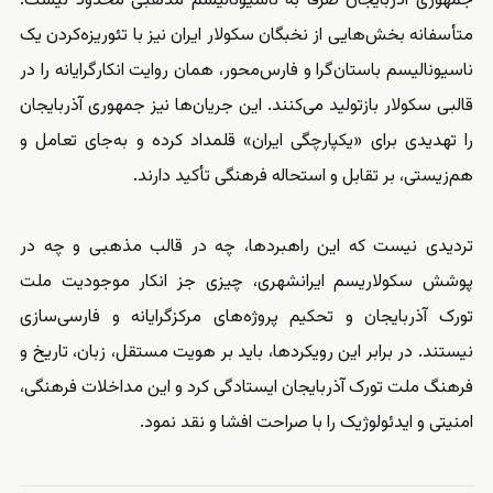
جمهوری آذربایجان صرفاً به ناسیونالیسم مذهبی محدود نیست.
متأسفانه بخش‌هایی از نخبگان سکولار ایران نیز با تئوریزه‌کردن یک
ناسیونالیسم باستان‌گرا و فارس‌محور، همان روایت انکارگرایانه را در
قالبی سکولار بازتولید می‌کنند. این جریان‌ها نیز جمهوری آذربایجان
را تهدیدی برای «یکپارچگی ایران» قلمداد کرده و به‌جای تعامل و
هم‌زیستی، بر تقابل و استحاله فرهنگی تأکید دارند.
تردیدی نیست که این راهبردها، چه در قالب مذهبی و چه در
پوشش سکولاریسم ایرانشهری، چیزی جز انکار موجودیت ملت
تورک آذربایجان و تحکیم پروژه‌های مرکزگرایانه و فارسی‌سازی
نیستند. در برابر این رویکردها، باید بر هویت مستقل، زبان، تاریخ و
فرهنگ ملت تورک آذربایجان ایستادگی کرد و این مداخلات فرهنگی،
امنیتی و ایدئولوژیک را با صراحت افشا و نقد نمود.