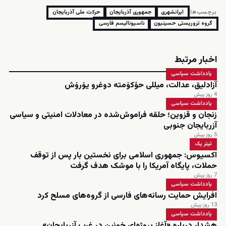
برچسب‌ها:
ایرانشهری
جمهوری آذربایجان
حرکت ملی آذربایجان
گروه تروریستی حسینیون
ناسیونالیسم فارسی
اخبار مرتبط
یادداشت سیاسی
آزادلیق، عدالت، میللی حؤکۆمته دوغرو یۆرۆش
4 روز پیش
یادداشت سیاسی
زنجان و قزوین؛ حلقه فراموش‌شده در معادلات امنیتی و سیاسی
آزربایجان جنوبی
5 روز پیش
تیتر یک
اکسیوس: جمهوری اسلامی برای نخستین بار پس از توقف
حملات، پایگاه آمریکا را با موشک هدف گرفت
7 روز پیش
یادداشت سیاسی
افرایش حمایت رسانه‌های فارسی از گروه‌های مسلح کرد
13 روز پیش
یادداشت سیاسی
هشدار درباره «آغاز پروژه‌ای خونین در غرب آزربایجان»