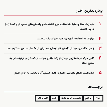
زنده
پربازدیدترین اخبار
۱
اظهارات مرندی علیه پاکستان، موج انتقادات و واکنش‌های منفی در پاکستان را
در پی داشت
۲
کرکوک به اتحادیه شهرداری‌های جهان ترک پیوست
۳
توحید خادمی، هوادار تراختور آذربایجان، به بیش از ۱۰ سال حبس محکوم شد
۴
گامی دیگر در همگرایی جهان تورک: ارتقای روابط ازبکستان و قرقیزستان به
سطح اتحاد
۵
محکومیت بهرام یعقوبی، معلم و فعال صنفی آذربایجانی، به جزای نقدی
برچسب‌ها
ایران
برجام
تضمبن خرید نفت
چین
لغو برجام