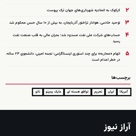
۲
کرکوک به اتحادیه شهرداری‌های جهان ترک پیوست
۳
توحید خادمی، هوادار تراختور آذربایجان، به بیش از ۱۰ سال حبس محکوم شد
۴
حساب‌های شرکت ملی نفت مسدود شد؛ بحران مالی به قلب صنعت نفت
رسید
۵
اتهام «محاربه» برای چند استوری اینستاگرامی؛ نجمه امینی، دانشجوی ۲۳ ساله،
در خطر اعدام است
برچسب‌ها
آمریکا
ایران
تحریم
توافق هسته ای
مایک پمپئو
ناتو
آراز نیوز