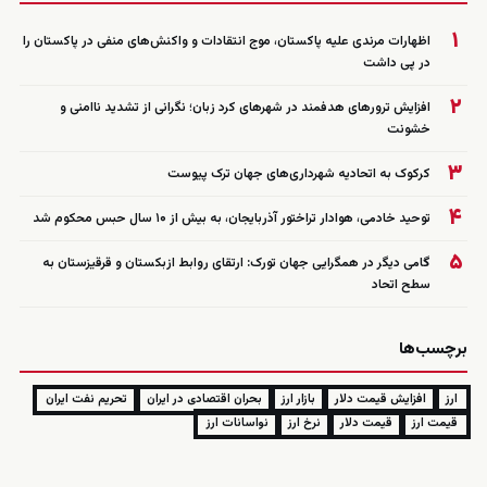
۱
اظهارات مرندی علیه پاکستان، موج انتقادات و واکنش‌های منفی در پاکستان را
در پی داشت
۲
افزایش ترورهای هدفمند در شهرهای کرد زبان؛ نگرانی از تشدید ناامنی و
خشونت
۳
کرکوک به اتحادیه شهرداری‌های جهان ترک پیوست
۴
توحید خادمی، هوادار تراختور آذربایجان، به بیش از ۱۰ سال حبس محکوم شد
۵
گامی دیگر در همگرایی جهان تورک: ارتقای روابط ازبکستان و قرقیزستان به
سطح اتحاد
برچسب‌ها
ارز
افزایش قیمت دلار
بازار ارز
بحران اقتصادی در ایران
تحریم نفت ایران
قیمت ارز
قیمت دلار
نرخ ارز
نواسانات ارز