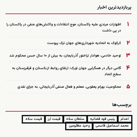
زنده
پربازدیدترین اخبار
۱
اظهارات مرندی علیه پاکستان، موج انتقادات و واکنش‌های منفی در پاکستان را
در پی داشت
۲
کرکوک به اتحادیه شهرداری‌های جهان ترک پیوست
۳
توحید خادمی، هوادار تراختور آذربایجان، به بیش از ۱۰ سال حبس محکوم شد
۴
گامی دیگر در همگرایی جهان تورک: ارتقای روابط ازبکستان و قرقیزستان به
سطح اتحاد
۵
محکومیت بهرام یعقوبی، معلم و فعال صنفی آذربایجانی، به جزای نقدی
برچسب‌ها
اعدام
رئیس قوه قضائیه
سلطان سکه
قیمت ارز
قیمت سکه
محمد اسماعیل قاسمی
وحید مظلومین