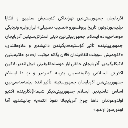
آذربایجان جمهورییتی‌نین تهرانداکی کئچمیش سفیری و آنکارا
بیلیم‌یوردونون تاریخ پروفسورو «نصیب نصیبلی» ایران‌وایره وئردیگی
موصاحیبه‌ده ایسلام جمهورییتی‌نین دینی استراتژیسینین آذربایجان
جمهورییتینده تأثیر گؤسترمه‌دیگیندن دانیشدی و علاوه‌‌ائتدی:
«کئچمیش سووئت اتفاقیندان قالان یگانه موثبت ارث بو حاکیمیتین
لائیکلیگیدیر. آذربایجان خالقی اؤز موسلمانلیغینی قبول ائدیر، لاکین
اکثریتی ایسلامی وظیفه‌‌‌سینی یئرینه گتیرمیر و بو دا ایسلام
جمهورییتی‌نین آذربایجان جمهورییتینه تأثیر ائده بیلمه‌مه‌سی‌نین
اساس عاملیدیر. ایسلام جمهورییتی‌دیگر شیعه‌‌‌اؤلکلرینده آکتیو
اولدوغوندان داها چوخ آذربایجانا نفوذ ائتمه‌یه چالیشدی، آما
اوغورسوز اولدو.»