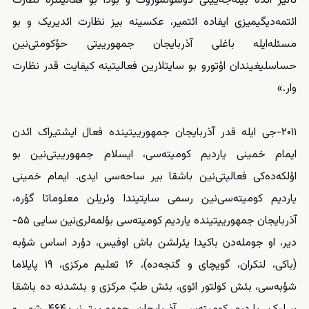
تأثیر ائده بیله‌جه‌یینی دوشونموروک و بودا بو فعالیتلره نظارت
ائتمه‌دیگیمیزی ایفاده ائتمیر، عکسینه بیز نظارت ائدیریک و بو
مسئله‌‌ایله باغلی آذربایجان جمهورییتی حؤکومتی‌نین
حساسلیغیندان اؤتورو بو سایتلارین فعالیتینه کیفایت قدر نظارت
وار.»
۲۰۱۱-جی ایله قدر آذربایجان جمهورییتینده فعال ایشتیراک ائدن
ایمام خمینی یاردیم کومیته‌سی، ایسلام جمهورییتی‌نین بو
اؤلکه‌ده‌کی فعالیتی‌نین باشقا بیر ساحه‌‌‌سی ایدی. ایمام خمینی
یاردیم کومیته‌سی‌نین رسمی سایتیندا وئریلن معلوماتا گؤره،
آذربایجان جمهورییتینده یاردیم کومیته‌سی بؤلمه‌لری‌نین سایی ۵۵-
دیر، او جومله‌‌‌دن باکیدا یئرلشن باش اوفیس، دؤرد اساس شؤبه
(باکی، لنکران، گویچای و گنجه‌ده)، ۱۶ تعلیم مرکزی، ۱۹ پایلاما
شؤبه‌سی، بئش کولتور ائوی، بئش طبّ مرکزی و بئشدنه ده باشقا