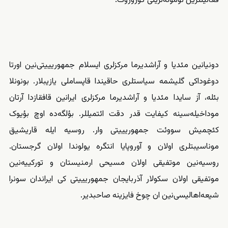
فعالیتلرین نومونه‌لرینی گؤروروک.
دونیانین مئدیا و آراشدیرما مرکزلری ایسلام جمهوریییتی‌نین اورتا
دوغوداکی گلیشمه سیاستلری حاقیندا قاپساملی یازیبلار. بونونلا
بئله، آز سایدا مئدیا و آراشدیرما مرکزلری ایرانین قافقازدا آرتان
موداخیله‌سینه کیفایت قدر دقت ائتمیللر. بؤلگه‌ده اوچ بؤیوک
کئچمیش سووئت جمهوریییتی وار. روسیه ایله قاریشیق
موناسیبتلری اولان و آوروپایا انتگره یولوندا اولان گرجستان.
روسیه‌نین موتفیقی اولان مسیحی ارمنیستان و تورکییه‌نین
موتفیقی اولان سکولار آذربایجان جمهوریییتی کی ایراندان سونرا
شیعه‌‌‌اهالیسی‌نین ان چوخ فایزینه صاحبدیر.