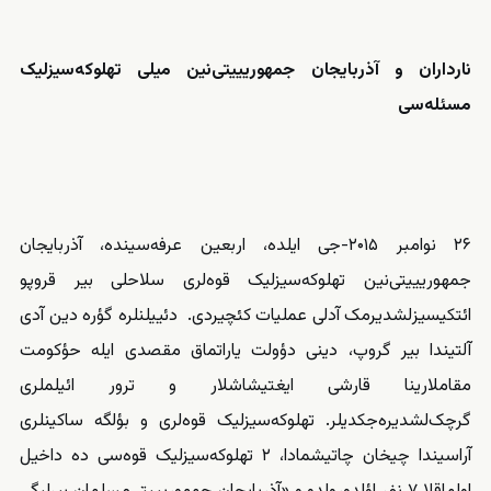
نارداران و آذربایجان جمهوریییتی
نین میلی تهلوکه
سیزلیک
مسئله
سی
۲۶ نوامبر ۲۰۱۵-جی ایلده، اربعین عرفه‌‌سینده، آذربایجان
جمهوریییتی‌نین تهلوکه‌‌‌سیزلیک قوه‌لری سلاحلی بیر قروپو
ائتکیسیز‌لشدیرمک آدلی عملیات کئچیردی. دئییلنلره گؤره دین آدی
آلتیندا بیر گروپ، دینی دؤولت یاراتماق مقصدی ایله حؤکومت
مقاملارینا قارشی ایغتیشاشلار و ترور ائیلملری
گرچک‌لشدیره‌جکدیلر. تهلوکه‌‌‌سیزلیک قوه‌لری و بؤلگه ساکینلری
آراسیندا چیخان چاتیشمادا، ۲ تهلوکه‌‌‌سیزلیک قوه‌سی ده داخیل