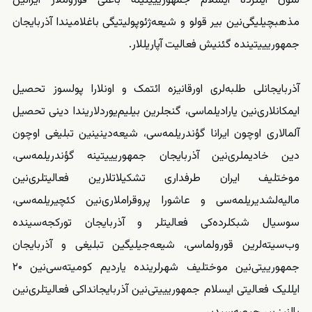
سون ایللرده ایسلام جمهوریییتینه باغلی قوروملار ایرانین
مذهبچیلیگی‌نین بیر قولو و شیعه‌‌‌ژئوپولیتیگی باغلامیندا آذربایجان
جمهوریییتینده گئنیش فعالیت آپاریللار.
آذربایجانلی طلبه‌‌‌لری اورقانیزه ائتمک و اونلارا پولسوز تحصیل
ایمکانلاری‌نین یارادیلماسی، گنجلرین بیلیم‌یوردلاریندا دینی تحصیل
آلمالاری اوچون ایرانا گؤندریلمه‌سی، شیعه‌‌‌دینینین تبلیغی اوچون
دین خادیملری‌نین آذربایجان جمهوریییتینه گؤندریلمه‌سی،
موختلیف ایران طرفداری تشکیلاتلارین فعالیتلری‌نین
مالیه‌لشدیریلمه‌سی و عاشورا پروقراملاری‌نین کئچیریلمه‌سی،
سوسیال شبکلرده‌کی فعالیتلر و آذربایجان تورکجه‌سینده
وب‌سیته‌لرین قورولماسی، شیعه‌‌‌جیلیگین تبلیغی و آذربایجان
جمهورییتی‌نین موختلیف شهرلرینده یاردیم کومیته‌سی‌نین ۲۰
ایللیک فعالیتی ایسلام جمهوریییتی‌نین آذربایجانداکی فعالیتلری‌نین