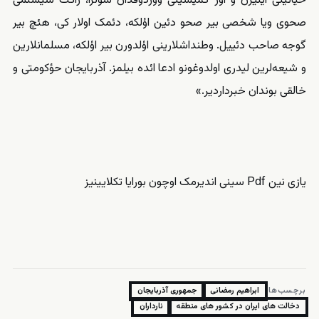
حیاتینی ایتیرن و اؤز گمیسینی ووردوقدان سونرا، راکت سیستمی
صحوی ویا شخصی بیر صحو دئین اؤلکه، دئمک اولار کی، هئچ بیر
گوجه صاحب دئییل. وطنداشلارینی اؤلدورن بیر اؤلکه، مسلمانلارین
و شیعه‌‌‌لرین لیدری اولدوغونو ادعا ائده بیلمز. آذربایجان حؤکومتی و
خالقی بوندان خبرداردیر.»
یازی نین Pdf سینی اندیرمک اوچون
بورایا
تکلایینیز
برچسب‌ها:
ابراهیم رمضانی
جمهوری آذربایجان
دخالت های ایران در کشور های منطقه
نارداران