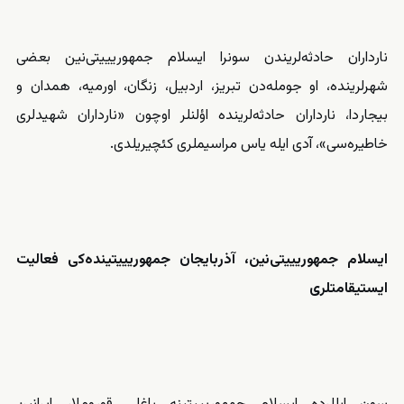
نارداران حادثه‌‌‌لریندن سونرا ایسلام جمهوریییتی‌نین بعضی
شهرلرینده، او جومله‌‌‌دن تبریز، اردبیل، زنگان، اورمیه، همدان و
بیجار‌دا، نارداران حادثه‌‌‌لرینده اؤلنلر اوچون «نارداران شهیدلری
خاطیره‌سی»، آدی ایله یاس مراسیملری
کئچیریلدی
.
ایسلام جمهوریییتی
نین، آذربایجان جمهوریییتینده
کی فعالیت
ایستیقامتلری