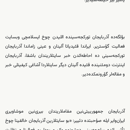
یالنیز بیر حیصه‌‌‌سیدیر.
بؤلگه‌ده آذربایجان تورکجه‌سینده اللیدن چوخ ایسلامچی وبسایت
فعالیت گؤستریر. ایراندا قئیدیاتا آلینان و عینی زاماندا آذربایجان
تورکجه‌سینی ده احاطه‌‌‌ائدن خبر سایتلاریندان باشقا، آذربایجان
اینترنت دومئنینده قئیده آلینان دیگر سایتلاردا آشاغی کیفیتلی خبر
و مقاله‌لر گؤرونمکده‌دیر.
آذربایجان جمهورییتی‌نین مقاملاریندان بیری‌نین موشاویری
ایران‌وایر ایله صؤحبتده دئییر: «بو سایتلارین آذربایجان خالقینا چوخ