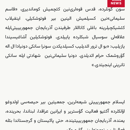
NEWS
سون گونلرده، قدس قوه‌لری‌نین کئچمیش کوماندیری، «قاسم
سلیمانی»نین کسیلمیش الینین بیر فوتوشکیلی، اینقیلاب
کئشیکچیلرینه باغلی کاناللار طرفیندن آذربایجان جمهوریییتی‌ایله
علاقه‌‌‌لی سوسیال شبکلرده یاییلدی. فوتوشکیلین آشاغیسیندا
یازیلیب
: «بو ال ترور ائدیلیب کسیلدیکدن سونرا سانکی دونیادا ال اله
گؤروشمک حرام ائدیلدی. دونیا سلیمانی‌نین شهادتی ایله سانکی
تانرینی اینجیتدی.»
ایسلام جمهوریییتی شیعه‌‌‌لرین، جمعیتین بیر حیصه‌‌‌سی اولدوغو
اؤلکلرده آکتیو فعالیت گؤستریر و ایرانین عراقدا، لبناندا، بحرینده،
یمنده، آذربایجان جمهوریییتینده، حتی پاکیستان و گرجستاندا بئله