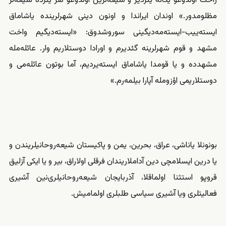
راحت اولدوغو یگانه یئردیر و شیعه‌‌‌لرین اولدوغو هر یئرده شیعه‌‌‌لر
مظلومدور.» اوندان ایراندا و اونون دینی شهرلرینده یاشاماق
ایسته‌ییب-ایسته‌مه‌دیگینی سوروشدوق: «ایسته‌دیگیم واخت
مشهد و قوم شهرلرینه گئدیرم و اورادا دوستلاریم وار. عائله‌‌‌مله
مشهدده و یا قومدا یاشاماق ایسته‌یردیم، آما بوتون عائله‌‌‌می و
دوستلاریمی اؤزومله آپارا بیلمه‌رم.»
بونونلا یاناشی، عراق، بحرین، یمن و پاکیستان شیعه‌‌‌روحانیلریندن و
یا درین ایسلامچی دین آداملاریندان فرقلی اولاراق، بیر و یا ایکی آزلیق
قروپو استثنا اولماقلا، آذربایجان شیعه‌‌‌روحانیلری‌نین آشیری
فعالیتلری ویا آشیری سیاسی طلبلری اولمامیش.