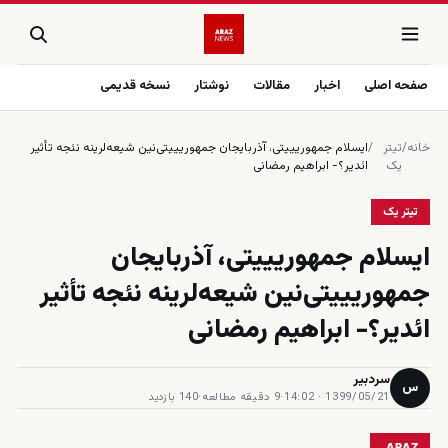
صفحه اصلی
اخبار
مقالات
نوشتار
نسخه قدیمی
خانه
/
تیتر
/
ایسلام جمهوریییتی، آذربایجان جمهوریییتی‌نین شیعه‌‌‌لرینه نئجه تأثیر
یک
ائدیر؟- ابراهیم رمضانی
تیتر یک
ایسلام جمهوریییتی، آذربایجان
جمهوریییتی‌نین شیعه‌‌‌لرینه نئجه تأثیر
ائدیر؟- ابراهیم رمضانی
سردبیر
س
1399/05/21 · 14:02
·
9 دقیقه مطالعه
·
140 بازدید
ARAZ