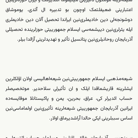
شیعه‌‌‌لرینه مومکون تأثیرینی مینیموما ائندیرمک و ایران حوزه‌لرینین
اعتبارینی ضعیفلتمک اوچون بو تدبیره ال آتدی. یوموشاق
دوشونجه‌لی دین خادیملری‌نین ایراندا تحصیل آلان دین خادیملری
ایله یئرلری‌نین دییشمه‌سی ایسلام جمهورییتی حوزلرینده تحصیللی
آذربایجان روحانیلری‌نین پتانسیل تأثیر و تهدیدلرینی آزالدا بیلر.
شیعه‌‌‌مذهبی ایسلام جمهورییتی‌نین شیعه‌‌‌اهالیسی اولان اؤلکلرین
ایشلرینه قاریشماقدا ایلک و ان تأثیرلی سلاحدیر. موتخصیصلر
حساب ائدیرلر کی، عراق، بحرین، یمن و پاکیستانلا موقایسه‌‌ده
ایرانین آذربایجان جمهورییتی شیعه‌‌‌لرینه تأثیری‌نین اولماماسی‌نین
اساس سببلرینی ایکی حالدا آراشدیرماق اولار.