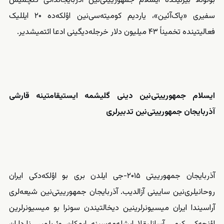
بونونلا بیرلیکده ایسلام جمهورییتی‌نین آذربایجانداکی کئچمیش
سفیری «
پاک‌آئین
»، یاردیم کومیته‌سی‌نین اؤلکه‌ده ۲۰ ایللیک
فعالیتینده تخمیناً ۴۳ میلیون دلار خرجله‌دیگینی ادعا ائتمیشدیر.
ایسلام جمهورییتی
نین دینی گلیشمه ایستیقامتینه قارشی
آذربایجان جمهورییتی
نین تدبیرلری
آذربایجان جمهورییتی ۲۰۱۵-جی ایلدن بری بو اؤلکه‌دکی ایران
روحانیلری‌نین سایینی آزالدیب. آذربایجان جمهورییتی‌نین شیعه‌‌‌لری
آراسیندا ایران میسیونرلرینین دیخالتیندن سونرا بو میسیونرلرین