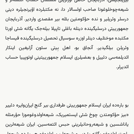
بیرینجیسی، آذربایجان خالقی اؤزلرینی مسلمان حساب ائتسه‌لر و
شیعه‌‌‌چوخلوغونا صاحب اولسالار دا، نه مکتبلرده اؤیرنجیلره دینی
درسلر وئریلیر و نده حؤکومتین بئله بیر مقصدی واردیر. آذربایجان
جمهورییتی درسلیگینده دینله باغلی تاپیلا بیله‌جک یگانه شئی اورتا
مکتبده موختلیف دینلر اوزره سوسیال تحصیل درسلیگینده قیساجا
وئریلن بیلگیدیر. آنجاق بو، اهل بِیتی سئون آزلیغین اینکار
ائدیلمه‌سی دئییل و بعضیلری ایسلام جمهورییتینی اوتوپییا حساب
ائدیرلر.
بو باره‌ده ایران ایسلام جمهورییتی طرفداری بیر گنج ایران‌وایره دئییر
«بیز حؤکومتدن چوخ شئی ایستمیریک، شیعه‌‌‌اولدوغوموزا حؤرمتله
یاناشسین و شیعه‌‌‌روحانیلرینی حبس ائتمه‌سین. ایران شیعه‌‌‌لرین