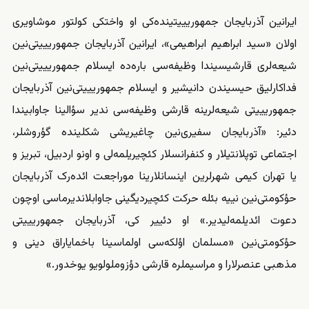
ایرانین آذربایجان جمهوریییتینده‌کی او واختکی کولتور موشاویری
اولان «سید ابراهیم ابراهیمی»، ایرانین آذربایجان جمهوریییتی‌نین
شیعه‌‌‌لری قارشیسیندا وظیفه‌‌‌سی باره‌ده ایسلام جمهوریییتی‌نین
فداکارلیق حیسیندن دانیشیر و ایسلام جمهوریییتی‌نین آذربایجان
جمهوریییتی شیعه‌‌‌لرینه قارشی وظیفه‌‌‌سی ندیر سؤالینا جاوابیندا
دئیر
: «آذربایجان سفیری‌نین چاغیریشی شکلینده گؤروشلر،
اجتماعی توپلانتیلار و کنفرانسلار کئچیریلمه‌لی و اونو اردبیل، تبریز و
یا تهران کیمی شهرلرین اینسانلارینا موراجعت ائده‌رک آذربایجان
حؤکومتی‌نین نییه بئله حرکت کئچیردیگینی جاوابلاندیرماسی اوچون
دعوت ائدیلمه‌لیدیر.» او دئییر کی، آذربایجان جمهوریییتی
حؤکومتی‌نین «مسلمان اؤلکه‌سی اولماسینا باخمایاراق دینی و
مذهبی عنصرلارا و مراسیملره قارشی دؤزوملولویو یوخدور.»