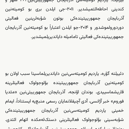
بیرلیک. یاردیم کومیته‌سی آذربایجان جمهورییتی‌نین۴۶۴ شهر و
کندینی احاطه‌‌‌ائتمیشدیر. ۲۰۱۱-جی ایلدن بری بو کومیته‌نین
آذربایجان جمهورییتینده‌کی بوتون شؤبه‌لرینین فعالیتی
دوردورولموشدور
و ۲۰۱۴-جو ایلدن اعتباراً بو کومیته‌نین آذربایجان
جمهورییتینده‌کی فعالیتی تامامیله
دایاندیریلمیشدیر
.
دئییلنه گؤره، یاردیم کومیته‌سی‌نین دایاندیریلماسینا سبب اولان بو
کومیته‌نین آذربایجان جمهورییتینده بؤلوجولوک فعالیتلرینه
قاریشماسییدی. بوندان اؤنجه، آذربایجان جمهورییتی‌نین «مئدیا
فوروم» خبر آژانسی، آدی آچیقلانمایان رسمی منبع‌یه ایستناداً، ایمام
خمینی یاردیم کومیته‌سی‌نین آذربایجان جمهورییتینده‌کی
شؤبه‌سینی بؤلوجولوک فعالیتلرینی دستک‌له‌مکده اتهام
ائتدی
.