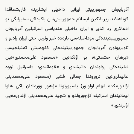
آذربایجان جمهورییتی ایرانی داخیلی ایشلرینه قاریشماقدا
گوناهلاندیریر، لاکین ایسلام جمهورییتی‌نین باکیداکی
سفیرلیگی
بو
ادعالاری رد ائدیر و ایران داخیلی مئدیاسی اسرائیلین آذربایجان
جمهوریییتینده‌کی موداخیله‌سی باره‌ده خبر
وئریر
. حتی ایران رادیو و
تلویزیونون آذربایجان جمهورییتینده‌کی کئچمیش تمثیلجیسی
«برهان حشمتی»، بو اؤلکه‌نین «مسعود علی‌محمدی»نین
قتلینده‌کی رولوندان دانیشدی و علاوه‌‌ائتدی: «اسرائیل نووه
عالیملری‌نین تروروندا جمالی فشی‌ (مسعود علی‌محمدینی
اؤلدورمکده اتهام اولونور) پاسپورتونا مؤهور وورمادان باکی هاوا
لیمانیندان اسرائیله کؤچورولدو و شهید علی‌محمدینی اؤلدورمه‌یی
اؤیرندی.»