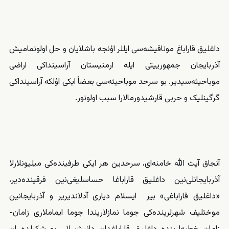
داغلیق قاراباغ موناقیشه‌سی ایللر اؤنجه باشلایان و حل اولونمامیش
آذربایجان جمهورییتی ایله ارمنیستان آراسینداکی اراضی
موباحیثه‌سیدیر. بو سرحد موباحیثه‌سی بعضاً ایکی اؤلکه آراسینداکی
گرگینلیک و حربی قارشیدورمالارا سبب اولونور.
آنجاق آیت الله خامنه‌ای، سرحدین هر ایکی طرفینده‌کی میلیونلارلا
آذربایجانلی‌نین داغلیق قاراباغا حساسلیغی‌نین فرقینده‌دیر،
«داغلیق قاراباغی» بیر ایسلام دیاری آدلاندیریر و آذربایجانین
موختلیف شهرلرینده‌کی جوما نمازلاریندا جوما ایماملاری زامان-