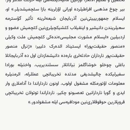
تحصیل و تعلیم آلانلار، اورانین مالیه‌‌دیکته‌سی ایله حرکت ائدنلر وار.
بیر چوخ مذهبی افراطیلرده اورانی اؤزلرینه بازا سئچمیشدیلر.» او،
ایسلام جمهوریییتی‌‌نین آذربایجان شیعه‌‌‌لرینه تأثیر گؤسترمه
سعیلریندن دانیشیر و اینقیلاب کئشیکچیلری‌نین کئچمیش عضوو و
اردبیلین «ایسلام مشورت مجلیسی»نده‌کی کئچمیش ملت وکیلی
«منصور حقیقت‌پورا» ایستیناد ائده‌رک دئییر؛ «ژنرال منصور
حقیقت‌پور نارداران حادثه‌‌‌لری باره‌ده دانیشمازدان اول ده آذربایجانلا
باغلی چوخلو خوشاگلمز بَیاناتلار سسلندیریب. واختیله بورادا
سفیرلیکده چالیشدیغی مدتده تخریباتچی عمللرله، ائرمنیلره
معلومات اؤتورمکله مشغول اولوب. اونون نارداراندا دا آداملاری وار
ایدی و گویا ناردارانین تعصبونو چکیر، نارداراندا توتولان تخریباتچی
قروپلارین حوقوقلاری‌نین مودافیه‌سی ایله مشغولدور.»