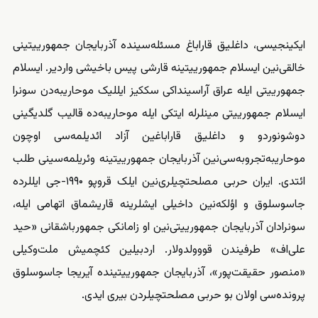
ایکینجیسی، داغلیق قاراباغ مسئله‌‌سینده آذربایجان جمهورییتینی
خالقی‌نین ایسلام جمهورییتینه قارشی پیس باخیشی واردیر. ایسلام
جمهورییتی ایله عراق آراسینداکی سککیز ایللیک موحاریبه‌‌‌دن سونرا
ایسلام جمهورییتی مینلرله ایتکی ایله موحاریبه‌‌‌ده قالیب گلدیگینی
دوشونوردو و داغلیق قاراباغین آزاد ائدیلمه‌سی اوچون
موحاریبه‌‌‌تجروبه‌سی‌نین آذربایجان جمهورییتینه وئریلمه‌سینی طلب
ائتدی. ایران حربی مصلحتچیلری‌نین ایلک قروپو ۱۹۹۰-جی ایللرده
جاسوسلوق و اؤلکه‌نین داخیلی ایشلرینه قاریشماق اتهامی ایله،
سونرادان آذربایجان جمهورییتی‌نین او زامانکی جمهورباشقانی «حید
علی‌اف» طرفیندن قووولدولار. اردبیلین کئچمیش ملت‌وکیلی
«
منصور حقیقت‌پور
»، آذربایجان جمهورییتینده آیریجا جاسوسلوق
پرونده‌سی اولان بو حربی مصلحتچیلردن بیری ایدی.