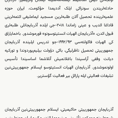
اؤنجه‌کی کیمی آسانلیقلا ایشله‌مه‌سینه ایمکان وئریلمیر. نارداران
حادثه‌‌‌لریندن سونراکی ایلک آددیمدا حؤکومت، ایران حوزه
علمیه‌لرینده تحصیل آلان طلبه‌‌‌لرین مسجید ایماملیغی ائتمه‌لرینی
قاداغا
ائدیب و عینی زاماندا ۲۰۱۸-جی ایلده آذربایجانلی طلبه‌‌‌لری
قبول ائدن، «
آذربایجان الهیات انستیتوسونو
» قورموشدور. باخمایاراق
کی
الهیات فاکولته‌سی
۱۹۹۲/۹۳-جو تدریس ایلینده آذربایجان
جمهورییتی تحصیل ناظرلیگی، باکی دؤولت بیلیم‌یوردوندا و تورکیه
دیانت وقفی آراسیندا باغلانمیش آنلاشما اساسیندا تأسیس
اولونموشدور. آذربایجان الهیات انستیتوسو ایسلام جمهورییتی‌نین
تبلیغات فعالیتی ایله پارالل بیر فعالیت گؤستریر.
آذربایجان جمهورییتی حاکیمیتی، ایسلام جمهورییتی‌نین آذربایجان