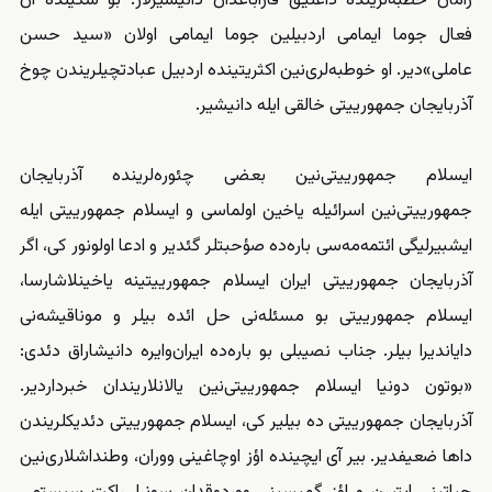
زامان خطبه‌‌‌لرینده داغلیق قاراباغدان دانیشیرلار. بو شکیلده ان
فعال جوما ایمامی اردبیلین جوما ایمامی اولان «سید حسن
عاملی»دیر. او خوطبه‌‌‌لری‌نین اکثریتینده اردبیل عبادتچیلریندن چوخ
آذربایجان جمهورییتی خالقی ایله دانیشیر.
ایسلام جمهورییتی‌نین بعضی
چئوره‌لرینده
آذربایجان
جمهورییتی‌نین اسرائیله یاخین اولماسی و ایسلام جمهورییتی ایله
ایشبیرلیگی ائتمه‌مه‌سی باره‌ده صؤحبتلر گئدیر و ادعا اولونور کی، اگر
آذربایجان جمهورییتی ایران ایسلام جمهورییتینه یاخینلاشارسا،
ایسلام جمهورییتی بو مسئله‌نی حل ائده بیلر و موناقیشه‌نی
دایاندیرا بیلر. جناب نصیبلی بو باره‌ده ایران‌وایره دانیشاراق دئدی:
«بوتون دونیا ایسلام جمهورییتی‌نین یالانلاریندان خبرداردیر.
آذربایجان جمهورییتی ده بیلیر کی، ایسلام جمهورییتی دئدیکلریندن
داها ضعیفدیر. بیر آی ایچینده اؤز اوچاغینی ووران، وطنداشلاری‌نین