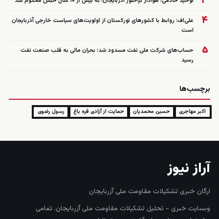
۳
توحید خادمی، هوادار تراختور آذربایجان، به بیش از ۱۰ سال حبس محکوم شد
۴
علی‌اف: روابط با کشورهای تورکستان از اولویت‌های سیاست خارجی آذربایجان
است
۵
حساب‌های شرکت ملی نفت مسدود شد؛ بحران مالی به قلب صنعت نفت
رسید
برچسب‌ها
اکبر مهاجری
حسین محمدیان
حمایت از آزادی قره باغ
رسول رضوی
آراز نیوز
ارگان خبری تشکیلات مقاومت ملی آزربایجان
وبسایت خبری - تحلیل تشکیلات مقاومت ملی آزربایجان. تمامی