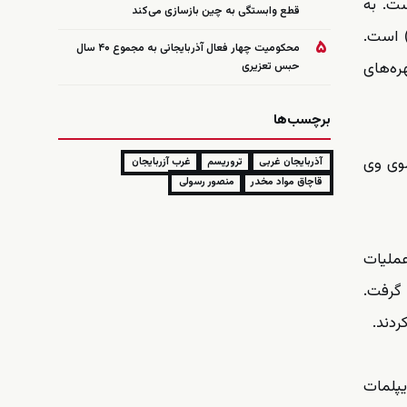
ست. به
قطع وابستگی به چین بازسازی می‌کند
) است.
۵
محکومیت چهار فعال آذربایجانی به مجموع ۴۰ سال
ره‌های
حبس تعزیری
برچسب‌ها
شد. پسر عموی وی
آذربایجان غربی
تروریسم
غرب آزربایجان
قاچاق مواد مخدر
منصور رسولی
عملیات
 گرفت.
ردند.
یپلمات