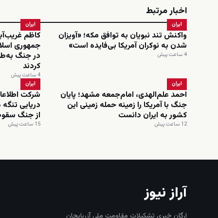
اخبار مرتبط
ایران
ایران
واکنش تند نبویان به توافق مکه؛ «آویزان
کاظم غریب‌آب
شدن به نوکران آمریکا بی‌فایده است»
جمهوری اسلا
در جنگ به‌طو
4 ساعت پیش
کردند
4 ساعت پیش
ایران
ایران
احمد علم‌الهدی، امام‌جمعه مشهد؛ پایان
شرکت اطلاعات
جنگ با آمریکا را زمینه حمله زمینی این
دریایی تنگه 
کشور به ایران دانست
از جنگ سقوط
12 ساعت پیش
15 ساعت پیش
آراز نیوز
ارگان خبری تشکیلات مقاومت ملی آزربایجان