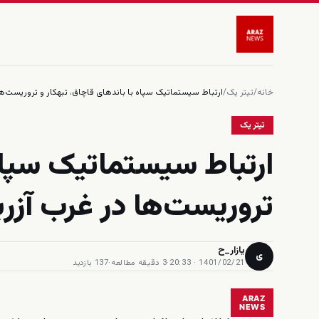
خانه
/
تیتر یک
/
ارتباط سیستماتیک سپاه با باندهای قاچاق، تبهکار و تروریست‌ها
تیتر یک
ارتباط سیستماتیک سپاه 
تروریست‌ها در غرب آزرب
یازار_ح
ی
1401/02/21 · 20:33
·
3 دقیقه مطالعه
·
137 بازدید
ARAZ
NEWS