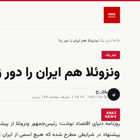
خانه
/
تیتر یک
/
ونزوئلا هم ایران را دور زد!
تیتر یک
ونزوئلا هم ایران را دور ز
یازار_ح
ی
1401/10/26 · 16:14
·
1 دقیقه مطالعه
·
154 بازدید
ARAZ
NEWS
روزنامه دنیای اقتصاد نوشت: رئیس‌جمهور ونزوئلا از پی
پیشنهاد در شرایطی مطرح شده که هیچ اسمی از ایران که