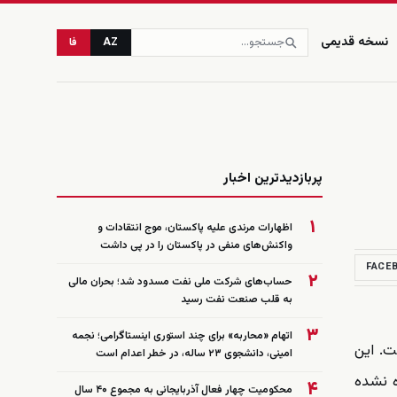
نسخه قدیمی
AZ
فا
زنده
پربازدیدترین اخبار
۱
اظهارات مرندی علیه پاکستان، موج انتقادات و
واکنش‌های منفی در پاکستان را در پی داشت
FACE
۲
حساب‌های شرکت ملی نفت مسدود شد؛ بحران مالی
به قلب صنعت نفت رسید
۳
اتهام «محاربه» برای چند استوری اینستاگرامی؛ نجمه
ت. این
امینی، دانشجوی ۲۳ ساله، در خطر اعدام است
ه نشده
۴
محکومیت چهار فعال آذربایجانی به مجموع ۴۰ سال