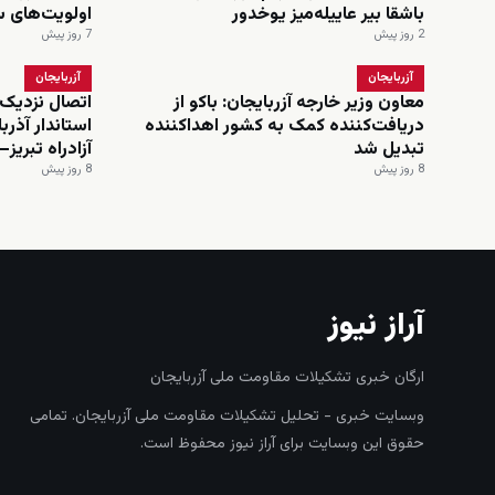
باشقا بیر عاییله‌میز یوخدور
اولویت‌های 
2 روز پیش
7 روز پیش
آزربایجان
آزربایجان
معاون وزیر خارجه آزربایجان: باکو از
اتصال نزدیک‌
دریافت‌کننده کمک به کشور اهداکننده
استاندار آذرب
تبدیل شد
آزادراه تبریز–
8 روز پیش
8 روز پیش
آراز نیوز
ارگان خبری تشکیلات مقاومت ملی آزربایجان
وبسایت خبری - تحلیل تشکیلات مقاومت ملی آزربایجان. تمامی
حقوق این وبسایت برای آراز نیوز محفوظ است.