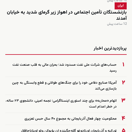
12 ساعت پیش
ایران
بازنشستگان تأمین اجتماعی در اهواز زیر گرمای شدید به خیابان
آمدند
12 ساعت پیش
زنده
پربازدیدترین اخبار
۱
حساب‌های شرکت ملی نفت مسدود شد؛ بحران مالی به قلب صنعت نفت
رسید
۲
آمریکا صنایع دفاعی خود را برای جنگ‌های طولانی و قطع وابستگی به چین
بازسازی می‌کند
۳
اتهام «محاربه» برای چند استوری اینستاگرامی؛ نجمه امینی، دانشجوی ۲۳ ساله،
در خطر اعدام است
۴
محکومیت چهار فعال آذربایجانی به مجموع ۴۰ سال حبس تعزیری
۵
تورکیه و آذربایجان اورتادوغو گله‌جگینده ان بؤیوک رولو اوینایاجاقلار