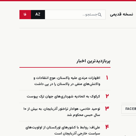
نسخه قدیمی
AZ
فا
زنده
پربازدیدترین اخبار
۱
اظهارات مرندی علیه پاکستان، موج انتقادات و
واکنش‌های منفی در پاکستان را در پی داشت
۲
کرکوک به اتحادیه شهرداری‌های جهان ترک پیوست
۳
توحید خادمی، هوادار تراختور آذربایجان، به بیش از ۱۰
FACE
سال حبس محکوم شد
۴
علی‌اف: روابط با کشورهای تورکستان از اولویت‌های
سیاست خارجی آذربایجان است