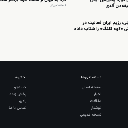
کورد پلانی‌نین ایکی
کُرد به ایران از سمت خود برکنار شدن
فه‌دن آلدی
۱ ساعت پیش
ی: رژیم ایران فعالیت در
ی «کوه کلنگ» را شتاب داده
دسته‌بندی‌ها
بخش‌ها
صفحه اصلی
جستجو
اخبار
پخش زنده
مقالات
رادیو
نوشتار
تماس با ما
نسخه قدیمی