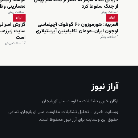
دریایی تنگه هرمز به کمتر از یک‌دهم پیش
موساد رئیسی 
از جنگ سقوط کرد
معمارینی وظی
۱ ساعت پیش
۱ ساعت پیش
ایران
ایران
العربیه: هورموزون ۶۰ گونلوک آچیلماسی
گزارش اسرائیل
اوچون ایران-عومان تکلیفینین آیرینتیلاری
سایت زیرزمین
است
4 ساعت پیش
17 ساعت پیش
آراز نیوز
ارگان خبری تشکیلات مقاومت ملی آزربایجان
وبسایت خبری - تحلیل تشکیلات مقاومت ملی آزربایجان. تمامی
حقوق این وبسایت برای آراز نیوز محفوظ است.