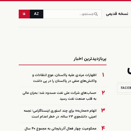
نسخه قدیمی
AZ
فا
زنده
پربازدیدترین اخبار
۱
اظهارات مرندی علیه پاکستان، موج انتقادات و
واکنش‌های منفی در پاکستان را در پی داشت
FACE
۲
حساب‌های شرکت ملی نفت مسدود شد؛ بحران مالی
به قلب صنعت نفت رسید
۳
اتهام «محاربه» برای چند استوری اینستاگرامی؛ نجمه
امینی، دانشجوی ۲۳ ساله، در خطر اعدام است
۴
محکومیت چهار فعال آذربایجانی به مجموع ۴۰ سال